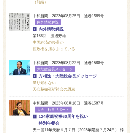
（前編）
中和新聞 2023年08月25日 通巻1589号
内外情勢解説
内外情勢解説
第166回 渡辺芳雄
中国経済の停滞が
習政権を揺さぶっている
中和新聞 2023年08月22日 通巻1588号
大陸総会長メッセージ
方相逸・大陸総会長メッセージ
量り知れない
天心苑徹夜祈祷会の恩恵
中和新聞 2023年08月18日 通巻1587号
大会・行事リポート
124家庭祝福60周年を祝い
特別午餐会
天一国11年天暦６月７日（2023年陽暦７月24日） 韓