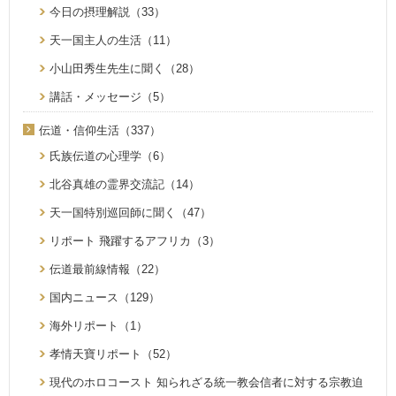
今日の摂理解説（33）
天一国主人の生活（11）
小山田秀生先生に聞く（28）
講話・メッセージ（5）
伝道・信仰生活（337）
氏族伝道の心理学（6）
北谷真雄の霊界交流記（14）
天一国特別巡回師に聞く（47）
リポート 飛躍するアフリカ（3）
伝道最前線情報（22）
国内ニュース（129）
海外リポート（1）
孝情天寶リポート（52）
現代のホロコースト 知られざる統一教会信者に対する宗教迫