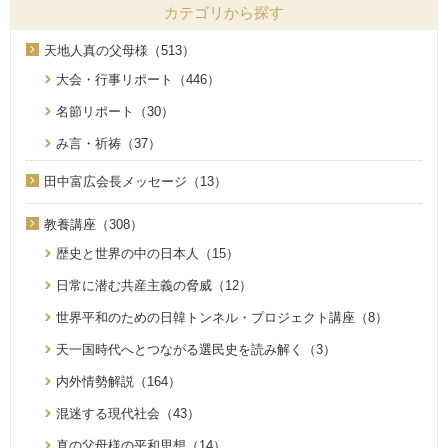
カテゴリから探す
天地人真の父母様（513）
大会・行事リポート（446）
名節リポート（30）
み言・祈祷（37）
田中富広会長メッセージ（13）
教養講座（308）
歴史と世界の中の日本人（15）
日常に潜む共産主義の脅威（12）
世界平和のための日韓トンネル・プロジェクト講座（8）
天一国時代へとつながる選民史を読み解く（3）
内外情勢解説（164）
混迷する現代社会（43）
真の父母様の平和思想（14）