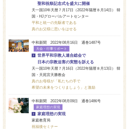
聖和祝祭記念式を盛大に開催
天一国10年天暦７月17日（2022年陽暦８月14日） 韓
国・HJグローバルアートセンター
平和と統一の先駆者である
真のお父様に思いをはせる
中和新聞 2022年08月16日 通巻1487号
大会・行事リポート
世界平和宗教人連合総会で
日本の宗教迫害の実態を訴える
天一国10年天暦７月16日（2022年陽暦８月13日） 韓
国・天苑宮天勝教会
真のお母様が「私たちの手で
希望の未来をつくりましょう」と激励
中和新聞 2022年08月09日 通巻1486号
家庭理想の実現
家庭理想の実現
家庭教育局
祝福後セミナー