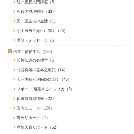
統一思想入門講座（8）
今日の摂理解説（33）
天一国主人の生活（11）
小山田秀生先生に聞く（28）
講話・メッセージ（5）
伝道・信仰生活（336）
氏族伝道の心理学（6）
北谷真雄の霊界交流記（14）
天一国特別巡回師に聞く（46）
リポート 飛躍するアフリカ（3）
伝道最前線情報（22）
国内ニュース（129）
海外リポート（1）
孝情天寶リポート（52）