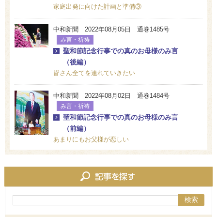
家庭出発に向けた計画と準備③
中和新聞 2022年08月05日 通巻1485号
み言・祈祷
聖和節記念行事での真のお母様のみ言
（後編）
皆さん全てを連れていきたい
中和新聞 2022年08月02日 通巻1484号
み言・祈祷
聖和節記念行事での真のお母様のみ言
（前編）
あまりにもお父様が恋しい
検索