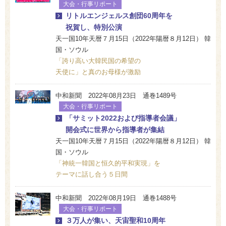
大会・行事リポート
リトルエンジェルス創団60周年を
祝賀し、特別公演
天一国10年天暦７月15日（2022年陽暦８月12日） 韓
国・ソウル
「誇り高い大韓民国の希望の
天使に」と真のお母様が激励
中和新聞 2022年08月23日 通巻1489号
大会・行事リポート
「サミット2022および指導者会議」
開会式に世界から指導者が集結
天一国10年天暦７月15日（2022年陽暦８月12日） 韓
国・ソウル
「神統一韓国と恒久的平和実現」を
テーマに話し合う５日間
中和新聞 2022年08月19日 通巻1488号
大会・行事リポート
３万人が集い、天宙聖和10周年