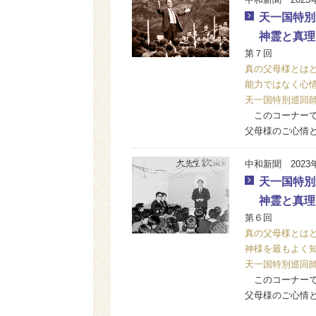
天一国特別
神霊と真理
第７回
真の父母様とは
能力ではなく心
天一国特別巡回
このコーナーで
父母様のご心情
中和新聞 2023
天一国特別
神霊と真理
第６回
真の父母様とは
神様を最もよく
天一国特別巡回
このコーナーで
父母様のご心情