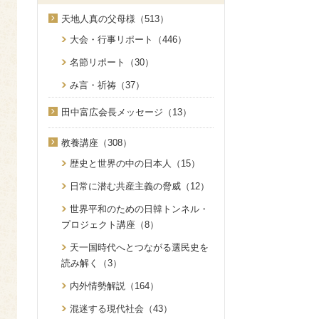
天地人真の父母様（513）
大会・行事リポート（446）
名節リポート（30）
み言・祈祷（37）
田中富広会長メッセージ（13）
教養講座（308）
歴史と世界の中の日本人（15）
日常に潜む共産主義の脅威（12）
世界平和のための日韓トンネル・
プロジェクト講座（8）
天一国時代へとつながる選民史を
読み解く（3）
内外情勢解説（164）
混迷する現代社会（43）