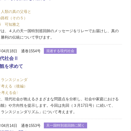
く人類の真の父母と
の路程（その５）
師 可知雅之
は、４人の天一国特別巡回師のメッセージをリレーでお届けし、真の
と勝利の伝統について学びます。
年04月18日 通巻1554号
混迷する現代社会
代社会Ⅱ
観を求めて
トランスジェンダ
て考える（後編）
を考える会〉
、現代社会が抱えるさまざまな問題点を分析し、社会や家庭における
値観）や方向性を提示します。今回は先回（３月17日号）に続いて、
トランスジェンダリズム」について考えます。
年04月14日 通巻1553号
天一国特別巡回師に聞く