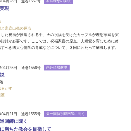
年04月28日 通巻1557号
家庭理想の実現
実現
①
婦と家庭出発の原点
した祝福が推進される中、天の祝福を受けたカップルが理想家庭を実
の指針が必要です。ここでは、祝福家庭の原点、夫婦愛を育むために努
指すべき四大心情圏の育成などについて、３回にわたって解説します。
年04月25日 通巻1556号
内外情勢解説
説
雄
揺るがす
擁護
年04月21日 通巻1555号
天一国特別巡回師に聞く
巡回師に聞く
に満ちた教会を目指して