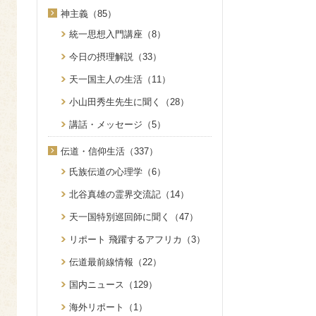
神主義（85）
統一思想入門講座（8）
今日の摂理解説（33）
天一国主人の生活（11）
小山田秀生先生に聞く（28）
講話・メッセージ（5）
伝道・信仰生活（337）
氏族伝道の心理学（6）
北谷真雄の霊界交流記（14）
天一国特別巡回師に聞く（47）
リポート 飛躍するアフリカ（3）
伝道最前線情報（22）
国内ニュース（129）
海外リポート（1）