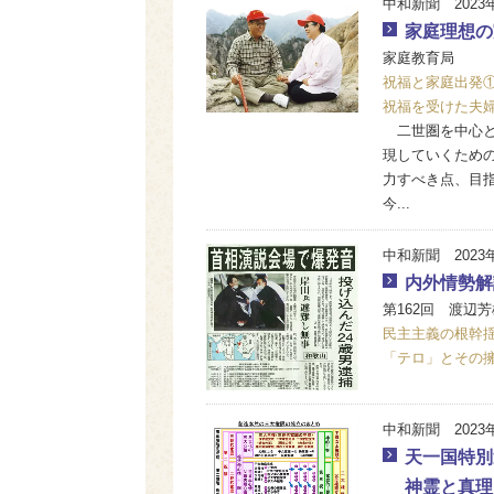
中和新聞 2023
家庭理想の
家庭教育局
祝福と家庭出発
祝福を受けた夫
二世圏を中心と
現していくため
力すべき点、目
今...
中和新聞 2023
内外情勢解
第162回 渡辺芳
民主主義の根幹
「テロ」とその
中和新聞 2023
天一国特別
神霊と真理