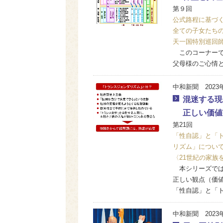
第９回
公式路程に基づ
全ての子女たち
天一国特別巡回
このコーナーで
父母様のご心情
中和新聞 2023
混迷する現
正しい価値
第21回
「性自認」と「
リズム」につい
〈21世紀の家族
本シリーズでは
正しい観点（価
「性自認」と「
中和新聞 2023