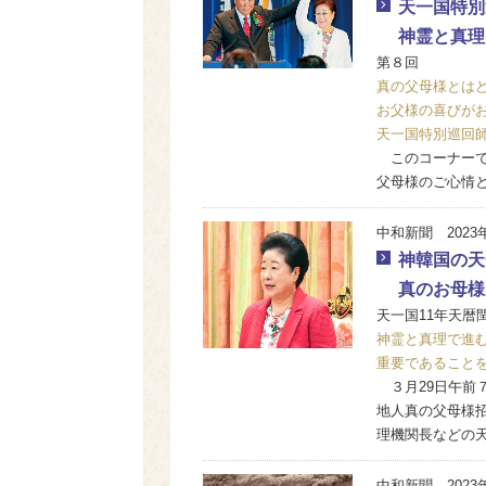
天一国特別
神霊と真理
第８回
真の父母様とは
お父様の喜びが
天一国特別巡回
このコーナーで
父母様のご心情
中和新聞 2023
神韓国の天
真のお母様
天一国11年天暦
神霊と真理で進
重要であること
３月29日午前
地人真の父母様
理機関長などの天
中和新聞 2023