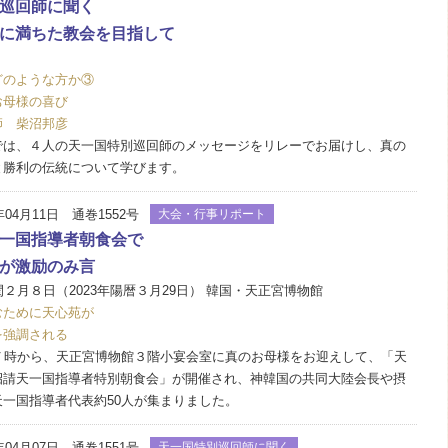
巡回師に聞く
に満ちた教会を目指して
どのような方か③
お母様の喜び
師 柴沼邦彦
は、４人の天一国特別巡回師のメッセージをリレーでお届けし、真の
と勝利の伝統について学びます。
年04月11日 通巻1552号
大会・行事リポート
一国指導者朝食会で
が激励のみ言
閏２月８日（2023年陽暦３月29日） 韓国・天正宮博物館
むために天心苑が
を強調される
７時から、天正宮博物館３階小宴会室に真のお母様をお迎えして、「天
招請天一国指導者特別朝食会」が開催され、神韓国の共同大陸会長や摂
一国指導者代表約50人が集まりました。
年04月07日 通巻1551号
天一国特別巡回師に聞く