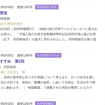
年06月09日 通巻1267号
家庭理想の実現
実現
阿部美樹
祝福式の歴史的恩恵
月14日（2020年陽暦2/7）、韓国の清心平和ワールドセンターに真のお
お迎えし、「天地人真の父母天宙聖婚60周年記念2020天地人真の父母
（以下、2020祝福式）が盛大に挙行されました。2020祝福式を振り返
年06月05日 通巻1266号
生活信仰のすすめ
すすめ 第2回
員 内田由喜
を感じる生活を〈後〉
、信仰の基本的な在り方や実践について考えます。日々の生活を通し
生活が大切です。前回の「動機の成長」に続いて今回は、生活の中で神
ことに触れます。（『祝福家庭』で連載された内容を整理したもので
年06月02日 通巻1265号
内外情勢解説