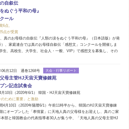
の自叙伝
をぬぐう平和の母』
クール
賞6点、
25点が受賞
0日、真のお母様の自叙伝『人類の涙をぬぐう平和の母』（日本語版）が発
発行）、家庭連合では真のお母様自叙伝「感想文」コンクールを開催しま
学生、高校生、大学生、社会人・一般、VIP）で感想文を募集し、その
年06月12日 通巻1268号
大会・行事リポート
父母主管HJ天宙天寶修錬苑
プン記念試食会
月10日（2020年6/1） 韓国・HJ天宙天寶修錬苑
一のために重要」と激励
4月10日（2020年陽暦6/1）午前11時半から、韓国のHJ天宙天寶修錬
4階にオープンした「孝情宴」に天地人真の父母様をお迎えし、真のご家
本部と韓国教会の代表指導者30人が集う中、「天地人真の父母主管HJ