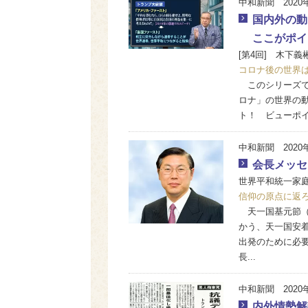
中和新聞 2020
国内外の動
ここがポイ
[第4回] 木下義
コロナ後の世界
このシリーズで
ロナ」の世界の動
ト！ ビューポ
中和新聞 2020
会長メッセ
世界平和統一家
信仰の原点に返
天一国基元節（2
かう、天一国安
出発のために必
長...
中和新聞 2020
内外情勢解