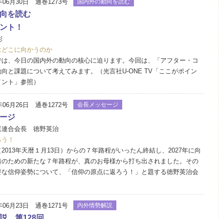
年06月30日 通巻1273号
国内外の動向を読む
向を読む
ント！
彬
はどこに向かうのか
は、今日の国内外の動向の核心に迫ります。今回は、「アフター・コ
向と課題について考えてみます。（光言社U-ONE TV「ここがポイン
イント」参照）
年06月26日 通巻1272号
会長メッセージ
ージ
庭連合会長 徳野英治
ろう！
013年天暦１月13日）からの７年路程がいったん終結し、2027年に向
着のための新たな７年路程が、真のお母様から打ち出されました。その
要な信仰姿勢について、「信仰の原点に返ろう！」と題する徳野英治会
年06月23日 通巻1271号
内外情勢解説
説 第128回