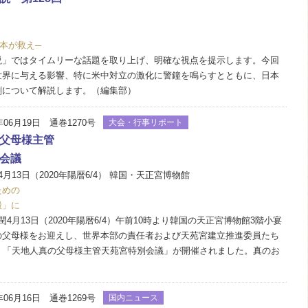
本が救え─
」ではタイムリーな話題を取り上げ、明確な視点を提示します。今回
世界に与える影響、特に米中対立の激化に警鐘を鳴らすとともに、日本
割について解説します。（編集部）
年06月19日 通巻1270号
大会・行事リポート
父母様主管
会議
月13日（2020年陽暦6/4） 韓国・天正宮博物館
ための
殿」に
4月13日（2020年陽暦6/4）午前10時より韓国の天正宮博物館3階小宴
の父母様をお迎えし、世界本部の責任者および天苑宮建立推進委員たち
中、「天地人真の父母様主管天苑宮特別会議」が開催されました。真のお
年06月16日 通巻1269号
国内ニュース