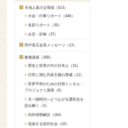
天地人真の父母様（513）
大会・行事リポート（446）
名節リポート（30）
み言・祈祷（37）
田中富広会長メッセージ（13）
教養講座（308）
歴史と世界の中の日本人（15）
日常に潜む共産主義の脅威（12）
世界平和のための日韓トンネル・
プロジェクト講座（8）
天一国時代へとつながる選民史を
読み解く（3）
内外情勢解説（164）
混迷する現代社会（43）