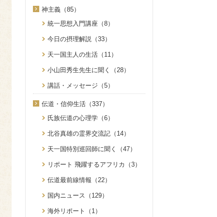
神主義（85）
統一思想入門講座（8）
今日の摂理解説（33）
天一国主人の生活（11）
小山田秀生先生に聞く（28）
講話・メッセージ（5）
伝道・信仰生活（337）
氏族伝道の心理学（6）
北谷真雄の霊界交流記（14）
天一国特別巡回師に聞く（47）
リポート 飛躍するアフリカ（3）
伝道最前線情報（22）
国内ニュース（129）
海外リポート（1）