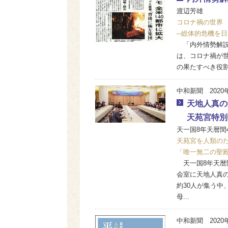
渡辺芳雄
コロナ禍の世界
─総体的危機を日
「内外情勢解説
は、コロナ禍が
の果たすべき役
中和新聞 2020
天地人真の
天苑宮特別
天一国8年天暦閏4
天苑宮を人類の
「唯一無二の聖
天一国8年天暦閏
会室に天地人真
約30人が集う
母...
中和新聞 2020