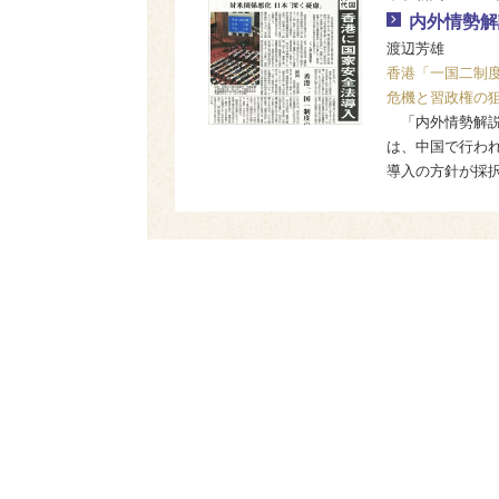
内外情勢解
渡辺芳雄
香港「一国二制
危機と習政権の
「内外情勢解説
は、中国で行わ
導入の方針が採