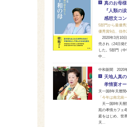
真のお母様
『人類の涙
感想文コン
5部門から最優秀
優秀賞9点、佳作
2020年3月1
売され（24日
した。5部門（中
中...
中和新聞 2020
天地人真の
孝情宴オー
天一国8年天暦閏4
「今年は南北統
天一国8年天暦閏
苑の孝情カフェ
庭をはじめ、世界
天...