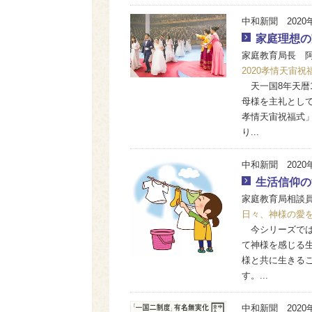
中和新聞 2020
家庭理想の
家庭教育局長 
2020孝情天宙
天一国8年天暦1
母様を主礼として
孝情天宙祝福式」
り...
中和新聞 2020
生活信仰の
家庭教育局相談
日々、神様の愛
今シリーズでは
て神様を感じる
様と共に生きる
す。...
中和新聞 2020