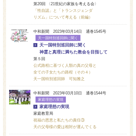
第20回 〈21世紀の家族を考える会〉
「性自認」と「トランスジェンダ
リズム」について考える（前編）
中和新聞 2023年03月14日 通巻1545号
天一国特別巡回師に聞く
天一国特別巡回師に聞く
神霊と真理に満ちた教会を目指して
第５回
公式路程に基づく人類の真の父母と
全ての子女たちの路程（その４）
天一国特別巡回師 可知雅之
中和新聞 2023年03月10日 通巻1544号
家庭理想の実現
家庭理想の実現
家庭教育局
祝福の恩恵と私たちの責任③
天の父母様の愛は相対が運んでくる