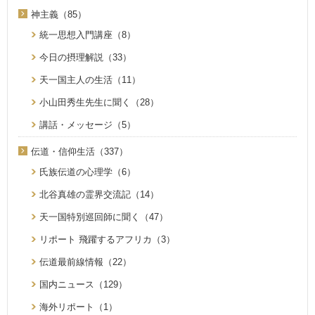
神主義（85）
統一思想入門講座（8）
今日の摂理解説（33）
天一国主人の生活（11）
小山田秀生先生に聞く（28）
講話・メッセージ（5）
伝道・信仰生活（337）
氏族伝道の心理学（6）
北谷真雄の霊界交流記（14）
天一国特別巡回師に聞く（47）
リポート 飛躍するアフリカ（3）
伝道最前線情報（22）
国内ニュース（129）
海外リポート（1）