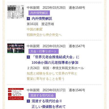
中和新聞 2023年03月28日 通巻1548号
内外情勢解説
内外情勢解説
第161回 渡辺芳雄
中国の豹変
戦狼外交から仲介外交へ
中和新聞 2023年03月24日 通巻1547号
大会・行事リポート
「世界元老会推進結成大会」に
100余か国の元老指導者が参加
２月24日 韓国・孝情文和苑文和ホール
知恵と経験を生かして世界の平和と
繁栄に寄与することを誓う
中和新聞 2023年03月17日 通巻1546号
混迷する現代社会
混迷する現代社会Ⅱ
正しい価値観を求めて