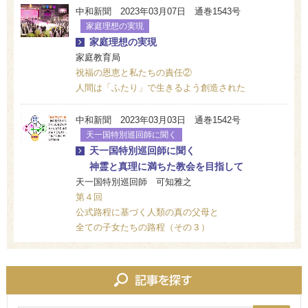
中和新聞 2023年03月07日 通巻1543号
家庭理想の実現
家庭理想の実現
家庭教育局
祝福の恩恵と私たちの責任②
人間は「ふたり」で生きるよう創造された
中和新聞 2023年03月03日 通巻1542号
天一国特別巡回師に聞く
天一国特別巡回師に聞く
神霊と真理に満ちた教会を目指して
天一国特別巡回師 可知雅之
第４回
公式路程に基づく人類の真の父母と
全ての子女たちの路程（その３）