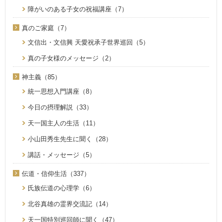
障がいのある子女の祝福講座（7）
真のご家庭（7）
文信出・文信興 天愛祝承子世界巡回（5）
真の子女様のメッセージ（2）
神主義（85）
統一思想入門講座（8）
今日の摂理解説（33）
天一国主人の生活（11）
小山田秀生先生に聞く（28）
講話・メッセージ（5）
伝道・信仰生活（337）
氏族伝道の心理学（6）
北谷真雄の霊界交流記（14）
天一国特別巡回師に聞く（47）