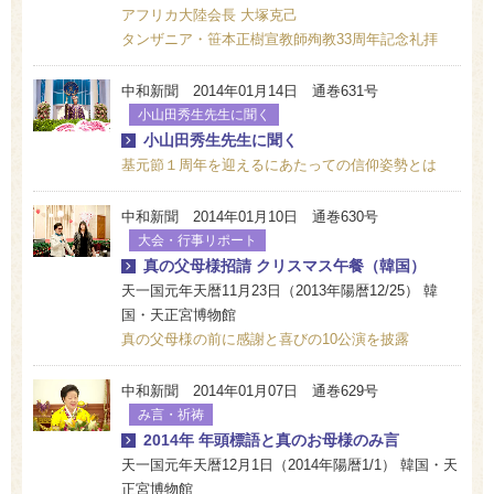
アフリカ大陸会長 大塚克己
タンザニア・笹本正樹宣教師殉教33周年記念礼拝
中和新聞 2014年01月14日 通巻631号
小山田秀生先生に聞く
小山田秀生先生に聞く
基元節１周年を迎えるにあたっての信仰姿勢とは
中和新聞 2014年01月10日 通巻630号
大会・行事リポート
真の父母様招請 クリスマス午餐（韓国）
天一国元年天暦11月23日（2013年陽暦12/25） 韓
国・天正宮博物館
真の父母様の前に感謝と喜びの10公演を披露
中和新聞 2014年01月07日 通巻629号
み言・祈祷
2014年 年頭標語と真のお母様のみ言
天一国元年天暦12月1日（2014年陽暦1/1） 韓国・天
正宮博物館