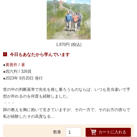
1,870円 (税込)
今日もあなたから学んでいます
黄善祚 / 著
四六判 / 326頁
2023年 9月20日 発行
世の中の判断基準で先生を推し量ろうものならば、いつも見当違いで予
想が外れるのを何度も経験しました。
・・・
師の教えを胸に抱いて生きていますが、その一方で、そのお方の傍らで
私が経験したその高貴なる...
カートに入れる
数量