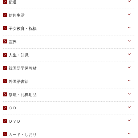
自叙伝関連
伝道
文庫サイズ
統一思想
真の父母様・その他
実践
信仰生活
信仰入門
勝共理論
原理講義
生活・祈祷
祈祷文集
子女教育・祝福
統一運動
学習教材
宣布・講演
幼児向け
ブックレット
霊界
祝福・伝統
み言・その他
小学生向け
霊界について
信仰の証し・教会史
人生・知識
中高生向け
霊界メッセージ
聖歌・聖書
自己啓発
青年向け
韓国語学習教材
教義・キリスト教
家庭
二世祝福
韓国語学習教材
外国語書籍
書写
知識
家庭青年向け
光の子韓国語教材
韓国語
宗教迫害
祭壇・礼典用品
父母向け
英語・他
真の父母様ご尊影
DVD
ＣＤ
蝋燭・燭台・火消し
PDF版（子女向け）
オーディオＣＤ
ＤＶＤ
祭壇用ﾃｰﾌﾞﾙｸﾛｽ
PDF版 CD-ROM
伝道・統一運動
献金袋
カード・しおり