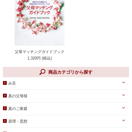
父母マッチングガイドブック
1,320円 (税込)
商品カテゴリから探す
み言
天一国経典
真の父母様
八大教材・教本関連
真のお父様
真のご家庭
摂理のみ言
真のお母様
真の子女様
信仰のみ言
原理・思想
生涯路程
子女教育
統一原理・チャート