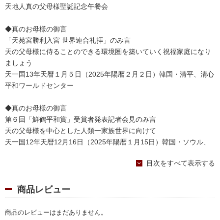
天地人真の父母様聖誕記念午餐会
◆真のお母様の御言
「天苑宮勝利入宮 世界連合礼拝」のみ言
天の父母様に侍ることのできる環境圏を築いていく祝福家庭になり
ましょう
天一国13年天暦１月５日（2025年陽暦２月２日）韓国・清平、清心
平和ワールドセンター
◆真のお母様の御言
第６回「鮮鶴平和賞」受賞者発表記者会見のみ言
天の父母様を中心とした人類一家族世界に向けて
天一国12年天暦12月16日（2025年陽暦１月15日）韓国・ソウル、
韓国プレスセンター
目次をすべて表示する
◆家庭礼拝・地域礼拝のページ①
母のように、師のように教えてくれる良心
商品レビュー
◆家庭礼拝・地域礼拝のページ②
商品のレビューはまだありません。