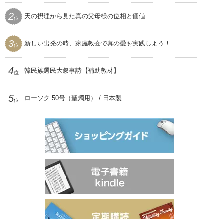
セール
SEIWAマガジン
2
天の摂理から見た真の父母様の位相と価値
プレゼント用品
位
聖和
3
新しい出発の時、家庭教会で真の愛を実践しよう！
位
4
韓民族選民大叙事詩【補助教材】
位
5
ローソク 50号（聖燭用） / 日本製
位