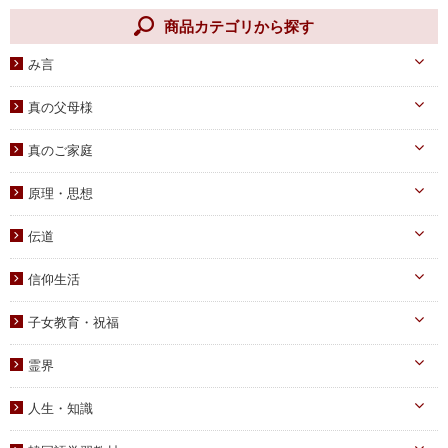
悲しみを心の内で消化して、み言を広めた宣教師たち
商品カテゴリから探す
◆田中富広会長のメッセージ
み言
信教の自由と民主主義の危機
天一国経典
真の父母様
◆鄭元周・天務院副院長のメッセージ
八大教材・教本関連
真のお父様
神米国に果てしない愛を注がれるお母様
真のご家庭
摂理のみ言
真のお母様
真の子女様
◆李青祐・宣教政策処長のメッセージ
信仰のみ言
原理・思想
生涯路程
真の子女としての信仰的態度、姿勢の確立
子女教育
統一原理・チャート
自叙伝関連
伝道
文庫サイズ
統一思想
真の父母様・その他
実践
信仰生活
信仰入門
勝共理論
原理講義
生活・祈祷
祈祷文集
子女教育・祝福
統一運動
学習教材
宣布・講演
幼児向け
ブックレット
霊界
祝福・伝統
み言・その他
小学生向け
霊界について
信仰の証し・教会史
人生・知識
中高生向け
霊界メッセージ
聖歌・聖書
自己啓発
青年向け