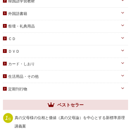
韓国語学習教材
教義・キリスト教
家庭
二世祝福
韓国語学習教材
外国語書籍
書写
知識
家庭青年向け
光の子韓国語教材
韓国語
宗教迫害
祭壇・礼典用品
父母向け
英語・他
真の父母様ご尊影
DVD
ＣＤ
蝋燭・燭台・火消し
PDF版（子女向け）
オーディオＣＤ
ＤＶＤ
祭壇用ﾃｰﾌﾞﾙｸﾛｽ
PDF版 CD-ROM
伝道・統一運動
献金袋
カード・しおり
教育・教養
旗・マーク
カード
生活用品・その他
子女教育
写真
しおり
手帳・カレンダー
アニメ
定期刊行物
聖塩入れ
クリアしおり
祝儀袋
ヘブンリー・ファミリー
生活用品・その他
ベストセラー
祝福家庭
クリアファイル
世界家庭
1
真の父母様の位相と価値（真の父母論）を中心とする新標準原理
位
家庭用品
ムーンワールド
講義案