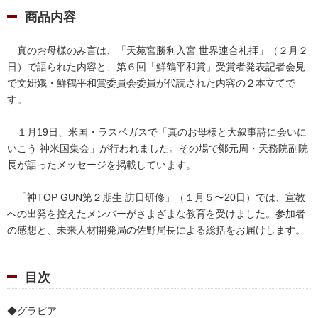
商品内容
真のお母様のみ言は、「天苑宮勝利入宮 世界連合礼拝」（２月２
日）で語られた内容と、第６回「鮮鶴平和賞」受賞者発表記者会見
で文姸娥・鮮鶴平和賞委員会委員が代読された内容の２本立てで
す。
１月19日、米国・ラスベガスで「真のお母様と大叙事詩に会いに
いこう 神米国集会」が行われました。その場で鄭元周・天務院副院
長が語ったメッセージを掲載しています。
「神TOP GUN第２期生 訪日研修」（１月５〜20日）では、宣教
への出発を控えたメンバーがさまざまな教育を受けました。参加者
の感想と、未来人材開発局の佐野局長による総括をお届けします。
目次
◆グラビア