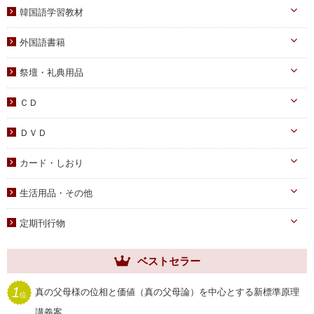
聖歌・聖書
自己啓発
青年向け
韓国語学習教材
教義・キリスト教
家庭
二世祝福
韓国語学習教材
外国語書籍
書写
知識
家庭青年向け
光の子韓国語教材
韓国語
宗教迫害
祭壇・礼典用品
父母向け
英語・他
真の父母様ご尊影
DVD
ＣＤ
蝋燭・燭台・火消し
PDF版（子女向け）
オーディオＣＤ
ＤＶＤ
祭壇用ﾃｰﾌﾞﾙｸﾛｽ
PDF版 CD-ROM
伝道・統一運動
献金袋
カード・しおり
教育・教養
旗・マーク
カード
生活用品・その他
子女教育
写真
しおり
手帳・カレンダー
アニメ
定期刊行物
聖塩入れ
クリアしおり
祝儀袋
ヘブンリー・ファミリー
生活用品・その他
ベストセラー
祝福家庭
クリアファイル
世界家庭
1
真の父母様の位相と価値（真の父母論）を中心とする新標準原理
位
家庭用品
ムーンワールド
講義案