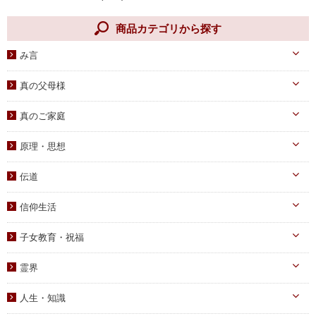
商品カテゴリから探す
み言
天一国経典
真の父母様
八大教材・教本関連
真のお父様
真のご家庭
摂理のみ言
真のお母様
真の子女様
信仰のみ言
原理・思想
生涯路程
子女教育
統一原理・チャート
自叙伝関連
伝道
文庫サイズ
統一思想
真の父母様・その他
実践
信仰生活
信仰入門
勝共理論
原理講義
生活・祈祷
祈祷文集
子女教育・祝福
統一運動
学習教材
宣布・講演
幼児向け
ブックレット
霊界
祝福・伝統
み言・その他
小学生向け
霊界について
信仰の証し・教会史
人生・知識
中高生向け
霊界メッセージ