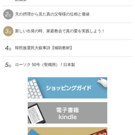
セール
SEIWAマガジン
2
天の摂理から見た真の父母様の位相と価値
プレゼント用品
位
聖和
3
新しい出発の時、家庭教会で真の愛を実践しよう！
位
4
韓民族選民大叙事詩【補助教材】
位
5
ローソク 50号（聖燭用） / 日本製
位