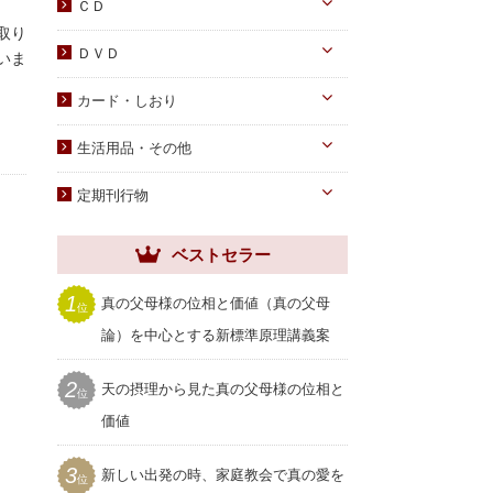
DVD
ＣＤ
蝋燭・燭台・火消し
取り
PDF版（子女向け）
オーディオＣＤ
ＤＶＤ
いま
祭壇用ﾃｰﾌﾞﾙｸﾛｽ
PDF版 CD-ROM
伝道・統一運動
献金袋
カード・しおり
教育・教養
旗・マーク
カード
生活用品・その他
子女教育
写真
しおり
手帳・カレンダー
アニメ
定期刊行物
聖塩入れ
クリアしおり
祝儀袋
ヘブンリー・ファミリー
生活用品・その他
ベストセラー
祝福家庭
クリアファイル
世界家庭
1
真の父母様の位相と価値（真の父母
位
家庭用品
ムーンワールド
論）を中心とする新標準原理講義案
セール
SEIWAマガジン
2
天の摂理から見た真の父母様の位相と
プレゼント用品
位
聖和
価値
3
新しい出発の時、家庭教会で真の愛を
位