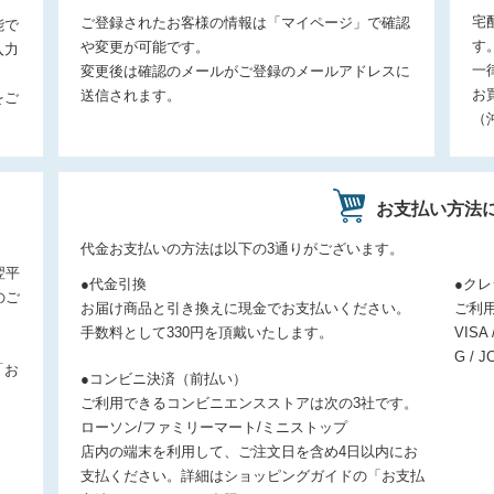
宅
ご登録されたお客様の情報は「マイページ」で確認
能で
す
や変更が可能です。
入力
一
変更後は確認のメールがご登録のメールアドレスに
お
送信されます。
をご
（
お支払い方法
。
代金お支払いの方法は以下の3通りがございます。
翌平
●代金引換
●ク
のご
お届け商品と引き換えに現金でお支払いください。
ご利
手数料として330円を頂戴いたします。
VISA 
G / J
「お
●コンビニ決済（前払い）
ご利用できるコンビニエンスストアは次の3社です。
ローソン/ファミリーマート/ミニストップ
店内の端末を利用して、ご注文日を含め4日以内にお
支払ください。詳細はショッピングガイドの「お支払