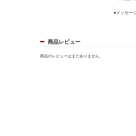
●メッセー
・宮崎エリ
・鹿児島家
・米国 ラ
・福岡家庭
商品レビュー
●学習／講
商品のレビューはまだありません。
・祝福講座
・純潔講座
・キリスト
●その他
・読者のひ
・クイズに