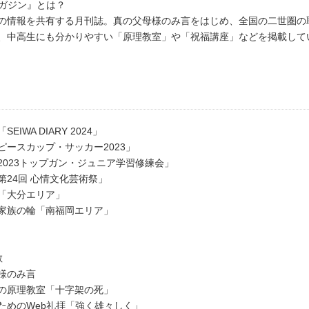
マガジン』とは？
の情報を共有する月刊誌。真の父母様のみ言をはじめ、全国の二世圏の
、中高生にも分かりやすい「原理教室」や「祝福講座」などを掲載して
EIWA DIARY 2024」
ピースカップ・サッカー2023」
2023トップガン・ジュニア学習修練会」
第24回 心情文化芸術祭」
「大分エリア」
家族の輪「南福岡エリア」
教
様のみ言
の原理教室「十字架の死」
ためのWeb礼拝「強く雄々しく」