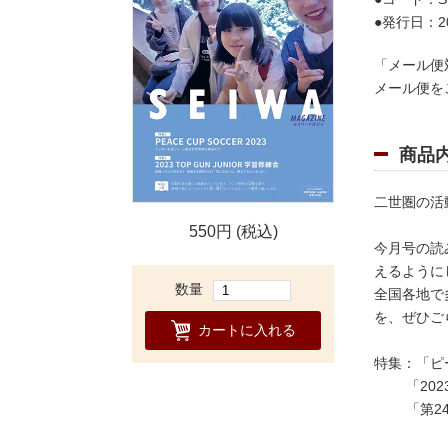
発行日：20
「メール便
メール便を
商品
二世圏の活
550円 (税込)
今月号の読
えるように
数量
全国各地で
を、ぜひご
カートに入れる
特集：「ピ
「2023
「第24回