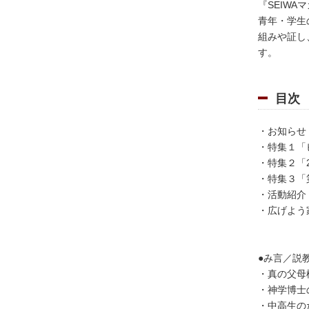
『SEIWA
青年・学生
組みや証し
す。
目次
・お知らせ「S
・特集１「
・特集２「
・特集３「
・活動紹介
・広げよう
●み言／説
・真の父母
・神学博士
・中高生の