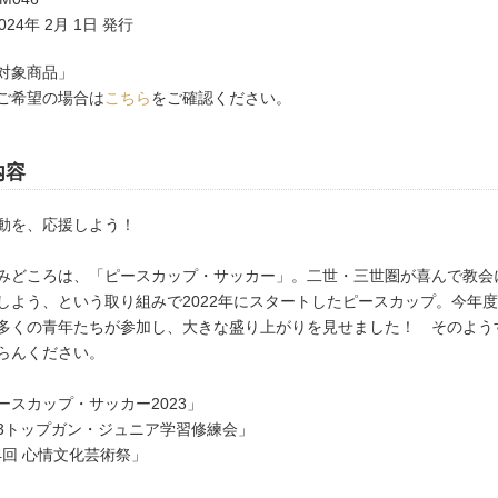
24年 2月 1日 発行
対象商品」
ご希望の場合は
こちら
をご確認ください。
内容
動を、応援しよう！
みどころは、「ピースカップ・サッカー」。二世・三世圏が喜んで教会
しよう、という取り組みで2022年にスタートしたピースカップ。今年
多くの青年たちが参加し、大きな盛り上がりを見せました！ そのよう
らんください。
ースカップ・サッカー2023」
トップガン・ジュニア学習修練会」
 心情文化芸術祭」