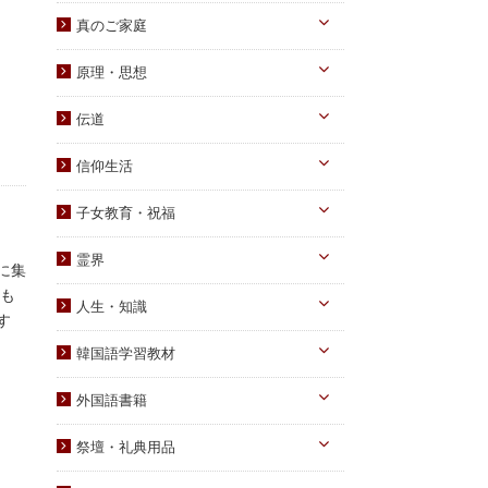
真のお父様
真のご家庭
摂理のみ言
真のお母様
真の子女様
信仰のみ言
原理・思想
生涯路程
子女教育
統一原理・チャート
自叙伝関連
伝道
文庫サイズ
統一思想
真の父母様・その他
実践
信仰生活
信仰入門
勝共理論
原理講義
生活・祈祷
祈祷文集
子女教育・祝福
統一運動
学習教材
宣布・講演
幼児向け
ブックレット
霊界
祝福・伝統
に集
み言・その他
小学生向け
霊界について
度も
信仰の証し・教会史
人生・知識
中高生向け
す
霊界メッセージ
聖歌・聖書
自己啓発
青年向け
韓国語学習教材
教義・キリスト教
家庭
二世祝福
韓国語学習教材
外国語書籍
書写
知識
家庭青年向け
光の子韓国語教材
韓国語
宗教迫害
祭壇・礼典用品
父母向け
英語・他
真の父母様ご尊影