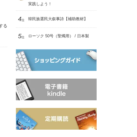
実践しよう！
4
韓民族選民大叙事詩【補助教材】
位
する
5
ローソク 50号（聖燭用） / 日本製
位