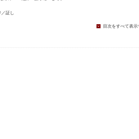
ジ／証し
ア成和部長
目次をすべて表示
庭教会 大学３年生
スベガス家庭教会 家庭青年
教会 家庭青年（真のご家庭と出会った証し）
座
「“良いところ100個”書き出しチャレンジ！」
「純潔を守る理由は何ですか？」
教史「アメリカ合衆国のキリスト教（１）」
ろば
チャレンジ！