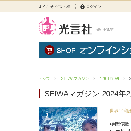
ようこそ ゲスト様
ログイン
トップ
SEIWAマガジン
定期刊行物
SEIWAマガジン 2024年
世界平和統
判型/頁数：
コード：S