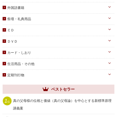
教義・キリスト教
家庭
二世祝福
韓国語学習教材
外国語書籍
書写
知識
家庭青年向け
光の子韓国語教材
韓国語
宗教迫害
祭壇・礼典用品
父母向け
英語・他
真の父母様ご尊影
DVD
ＣＤ
蝋燭・燭台・火消し
PDF版（子女向け）
オーディオＣＤ
ＤＶＤ
祭壇用ﾃｰﾌﾞﾙｸﾛｽ
PDF版 CD-ROM
伝道・統一運動
献金袋
カード・しおり
教育・教養
旗・マーク
カード
生活用品・その他
子女教育
写真
しおり
手帳・カレンダー
アニメ
定期刊行物
聖塩入れ
クリアしおり
祝儀袋
ヘブンリー・ファミリー
生活用品・その他
ベストセラー
祝福家庭
クリアファイル
世界家庭
1
真の父母様の位相と価値（真の父母論）を中心とする新標準原理
位
家庭用品
ムーンワールド
講義案
セール
SEIWAマガジン