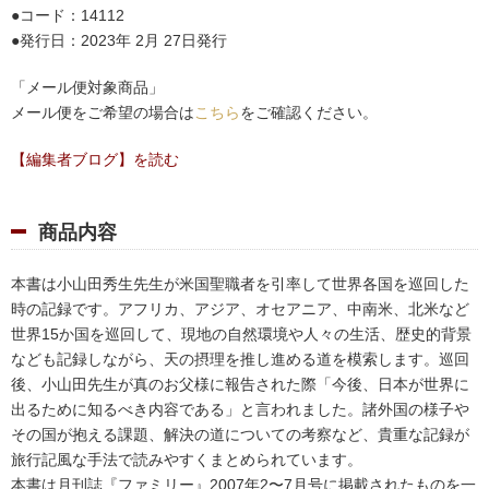
コード：14112
発行日：2023年 2月 27日発行
「メール便対象商品」
メール便をご希望の場合は
こちら
をご確認ください。
【編集者ブログ】を読む
商品内容
本書は小山田秀生先生が米国聖職者を引率して世界各国を巡回した
時の記録です。アフリカ、アジア、オセアニア、中南米、北米など
世界15か国を巡回して、現地の自然環境や人々の生活、歴史的背景
なども記録しながら、天の摂理を推し進める道を模索します。巡回
後、小山田先生が真のお父様に報告された際「今後、日本が世界に
出るために知るべき内容である」と言われました。諸外国の様子や
その国が抱える課題、解決の道についての考察など、貴重な記録が
旅行記風な手法で読みやすくまとめられています。
本書は月刊誌『ファミリー』2007年2〜7月号に掲載されたものを一