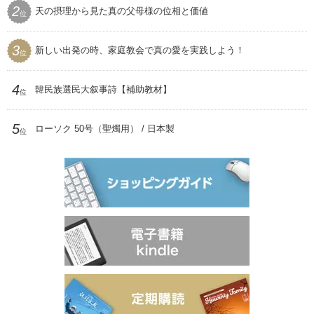
2
天の摂理から見た真の父母様の位相と価値
プレゼント用品
位
聖和
3
新しい出発の時、家庭教会で真の愛を実践しよう！
位
4
韓民族選民大叙事詩【補助教材】
位
5
ローソク 50号（聖燭用） / 日本製
位