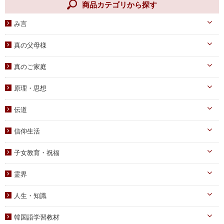
商品カテゴリから探す
み言
天一国経典
真の父母様
八大教材・教本関連
真のお父様
真のご家庭
摂理のみ言
真のお母様
真の子女様
信仰のみ言
原理・思想
生涯路程
子女教育
統一原理・チャート
自叙伝関連
伝道
文庫サイズ
統一思想
真の父母様・その他
実践
信仰生活
信仰入門
勝共理論
原理講義
生活・祈祷
祈祷文集
子女教育・祝福
統一運動
学習教材
宣布・講演
幼児向け
ブックレット
霊界
祝福・伝統
み言・その他
小学生向け
霊界について
信仰の証し・教会史
人生・知識
中高生向け
霊界メッセージ
聖歌・聖書
自己啓発
青年向け
韓国語学習教材