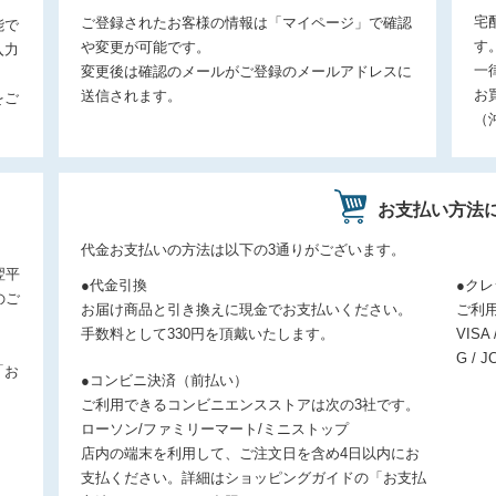
宅
ご登録されたお客様の情報は「マイページ」で確認
能で
す
や変更が可能です。
入力
一
変更後は確認のメールがご登録のメールアドレスに
お
送信されます。
をご
（
お支払い方法
。
代金お支払いの方法は以下の3通りがございます。
翌平
●代金引換
●ク
のご
お届け商品と引き換えに現金でお支払いください。
ご利
手数料として330円を頂戴いたします。
VISA 
G / J
「お
●コンビニ決済（前払い）
ご利用できるコンビニエンスストアは次の3社です。
ローソン/ファミリーマート/ミニストップ
店内の端末を利用して、ご注文日を含め4日以内にお
支払ください。詳細はショッピングガイドの「お支払