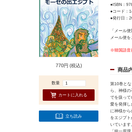
ISBN：978
コード：14
発行日：20
「メール便
メール便を
※韓国語音
770円 (税込)
商品
数量
第10巻と
ら、神様の
カートに入れる
でを扱って
愛を発揮し
に神様から
立ち読み
をエジプト
いています
「統一原理