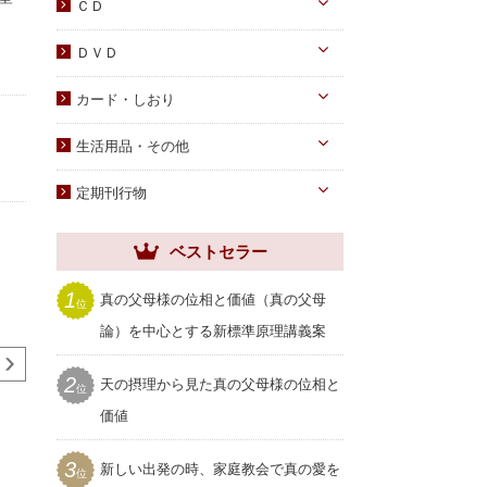
DVD
ＣＤ
蝋燭・燭台・火消し
PDF版（子女向け）
オーディオＣＤ
ＤＶＤ
祭壇用ﾃｰﾌﾞﾙｸﾛｽ
PDF版 CD-ROM
伝道・統一運動
献金袋
カード・しおり
教育・教養
旗・マーク
カード
生活用品・その他
子女教育
写真
しおり
手帳・カレンダー
アニメ
定期刊行物
聖塩入れ
クリアしおり
祝儀袋
ヘブンリー・ファミリー
生活用品・その他
ベストセラー
祝福家庭
クリアファイル
世界家庭
1
真の父母様の位相と価値（真の父母
位
家庭用品
ムーンワールド
論）を中心とする新標準原理講義案
セール
SEIWAマガジン
2
天の摂理から見た真の父母様の位相と
プレゼント用品
位
聖和
価値
ノアの箱舟
アダムとエバ
せかいの
660円 (税込)
660円 (税込)
660円 
3
新しい出発の時、家庭教会で真の愛を
位