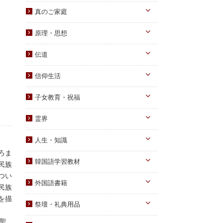
真のお父様
真のご家庭
摂理のみ言
真のお母様
真の子女様
信仰のみ言
原理・思想
生涯路程
子女教育
統一原理・チャート
自叙伝関連
伝道
文庫サイズ
統一思想
真の父母様・その他
実践
信仰生活
信仰入門
勝共理論
原理講義
生活・祈祷
祈祷文集
子女教育・祝福
統一運動
学習教材
宣布・講演
幼児向け
ブックレット
霊界
祝福・伝統
み言・その他
小学生向け
霊界について
信仰の証し・教会史
人生・知識
中高生向け
霊界メッセージ
ろま
聖歌・聖書
自己啓発
青年向け
韓国語学習教材
民族
教義・キリスト教
家庭
つい
二世祝福
韓国語学習教材
外国語書籍
書写
知識
民族
家庭青年向け
光の子韓国語教材
韓国語
を描
宗教迫害
祭壇・礼典用品
父母向け
英語・他
真の父母様ご尊影
聖