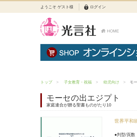
ようこそ ゲスト様
ログイン
トップ
子女教育・祝福
幼児向け
モ
モーセの出エジプト
家庭連合が贈る聖書ものがたり10
世界平和統
判型/頁数：