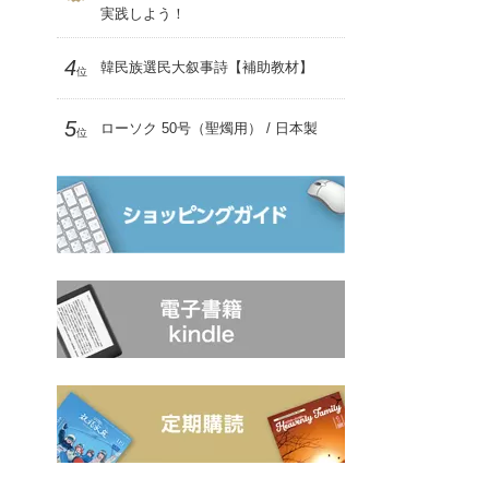
実践しよう！
4
韓民族選民大叙事詩【補助教材】
位
5
ローソク 50号（聖燭用） / 日本製
位