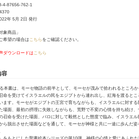
-4-87656-762-1
370
22年 5月 2日 発行
対象商品」
ご希望の場合は
こちら
をご確認ください。
声ダウンロードは
こちら
内容
なる本書は、モーセ物語の前半として、モーセが茂みで拾われるところか
召命を受けてイスラエルの民をエジプトから連れ出し、紅海を渡るとこ
います。モーセがエジプトの王宮で育ちながらも、イスラエルに対する
た場面、最初の摂理に失敗しながらも、荒野で不変の心情を持ち続け、
の召命を受けた場面、パロに対して毅然とした態度で臨み、イスラエル
から脱出させた場面などを通して、モーセが神様と共に一途に歩んだ姿
。
」をもとにした聖書絵本シリーズの第10弾。神様の心情と愛にあふれた