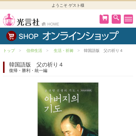
ようこそ ゲスト様
トップ
信仰生活
生活・祈祷
韓国語版 父の祈り４
韓国語版 父の祈り４
復帰・勝利・統一編