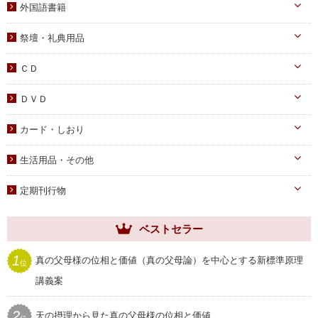
外国語書籍
書写
知識
家庭青年向け
光の子韓国語教材
韓国語
宗教迫害
祭壇・礼典用品
父母向け
英語・他
真の父母様ご尊影
DVD
ＣＤ
蝋燭・燭台・火消し
PDF版（子女向け）
オーディオＣＤ
ＤＶＤ
祭壇用ﾃｰﾌﾞﾙｸﾛｽ
PDF版 CD-ROM
伝道・統一運動
献金袋
カード・しおり
教育・教養
旗・マーク
カード
生活用品・その他
子女教育
写真
しおり
手帳・カレンダー
アニメ
定期刊行物
聖塩入れ
クリアしおり
祝儀袋
ヘブンリー・ファミリー
生活用品・その他
ベストセラー
祝福家庭
クリアファイル
世界家庭
1
真の父母様の位相と価値（真の父母論）を中心とする新標準原理
位
家庭用品
ムーンワールド
講義案
セール
SEIWAマガジン
2
天の摂理から見た真の父母様の位相と価値
プレゼント用品