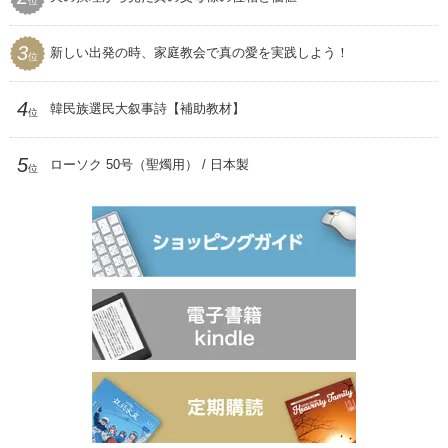
位
聖和
3
新しい出発の時、家庭教会で真の愛を実践しよう！
位
4
韓民族選民大叙事詩【補助教材】
位
5
ローソク 50号（聖燭用） / 日本製
位