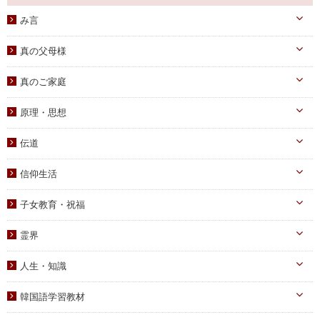
み言
天一国経典
真の父母様
八大教材・教本関連
真のお父様
真のご家庭
摂理のみ言
真のお母様
真の子女様
信仰のみ言
原理・思想
生涯路程
子女教育
統一原理・チャート
自叙伝関連
伝道
文庫サイズ
統一思想
真の父母様・その他
実践
信仰生活
信仰入門
勝共理論
原理講義
生活・祈祷
祈祷文集
子女教育・祝福
統一運動
学習教材
宣布・講演
幼児向け
ブックレット
霊界
祝福・伝統
み言・その他
小学生向け
霊界について
信仰の証し・教会史
人生・知識
中高生向け
霊界メッセージ
聖歌・聖書
自己啓発
青年向け
韓国語学習教材
教義・キリスト教
家庭
二世祝福
韓国語学習教材