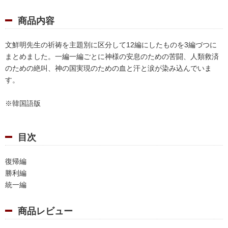
商品内容
文鮮明先生の祈祷を主題別に区分して12編にしたものを3編づつに
まとめました。一編一編ごとに神様の安息のための苦闘、人類救済
のための絶叫、神の国実現のための血と汗と涙が染み込んでいま
す。
※韓国語版
目次
復帰編
勝利編
統一編
商品レビュー