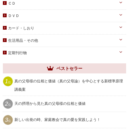
DVD
ＣＤ
蝋燭・燭台・火消し
PDF版（子女向け）
オーディオＣＤ
ＤＶＤ
祭壇用ﾃｰﾌﾞﾙｸﾛｽ
PDF版 CD-ROM
伝道・統一運動
献金袋
カード・しおり
教育・教養
旗・マーク
カード
生活用品・その他
子女教育
写真
しおり
手帳・カレンダー
アニメ
定期刊行物
聖塩入れ
クリアしおり
祝儀袋
ヘブンリー・ファミリー
生活用品・その他
ベストセラー
祝福家庭
クリアファイル
世界家庭
1
真の父母様の位相と価値（真の父母論）を中心とする新標準原理
位
家庭用品
ムーンワールド
講義案
セール
SEIWAマガジン
2
天の摂理から見た真の父母様の位相と価値
プレゼント用品
位
聖和
3
新しい出発の時、家庭教会で真の愛を実践しよう！
位