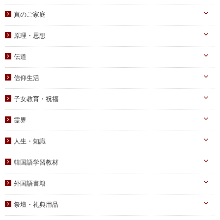
八大教材・教本関連
真のお父様
真のご家庭
摂理のみ言
真のお母様
真の子女様
信仰のみ言
原理・思想
生涯路程
子女教育
統一原理・チャート
自叙伝関連
伝道
文庫サイズ
統一思想
真の父母様・その他
実践
信仰生活
信仰入門
勝共理論
原理講義
生活・祈祷
祈祷文集
子女教育・祝福
統一運動
学習教材
宣布・講演
幼児向け
ブックレット
霊界
祝福・伝統
み言・その他
小学生向け
霊界について
信仰の証し・教会史
人生・知識
中高生向け
霊界メッセージ
聖歌・聖書
自己啓発
青年向け
韓国語学習教材
教義・キリスト教
家庭
二世祝福
韓国語学習教材
外国語書籍
書写
知識
家庭青年向け
光の子韓国語教材
韓国語
宗教迫害
祭壇・礼典用品
父母向け
英語・他
真の父母様ご尊影