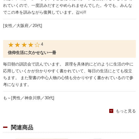
れていくので、一度読みだすとやめられませんでした。今でも、みんな
でこの本を訓みながら復興しています。감사!!
[女性／大阪府／20代]
★★★★☆
4
信仰生活に欠かせない一冊
毎日朝の訓読会で読んでいます。 原理を具体的にどのように生活の中に
応用していくかが分かりやすく書かれていて、毎日の生活にとても役立
ちます。 また聖書の中心人物の心情も分かりやすく書かれているので参
考になります。
も～[男性／神奈川県／30代]
もっと見る
★★★★☆
4
信仰生活の送り方
関連商品
とても深まりがあり、信仰生活の送り方を詳しく教えてくれる良い本で