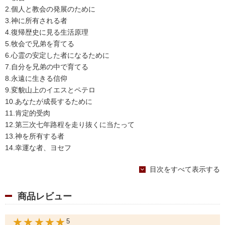
2.個人と教会の発展のために
3.神に所有される者
4.復帰歴史に見る生活原理
5.牧会で兄弟を育てる
6.心霊の安定した者になるために
7.自分を兄弟の中で育てる
8.永遠に生きる信仰
9.変貌山上のイエスとペテロ
10.あなたが成長するために
11.肯定的受肉
12.第三次七年路程を走り抜くに当たって
13.神を所有する者
14.幸運な者、ヨセフ
15.苦痛の中での信従
目次をすべて表示する
16.結実時代
17.聖日を守ろう
18.主従関係の愛
商品レビュー
19.自分に勝とう
20.神のみ旨を推し量ろう
★★★★★
5