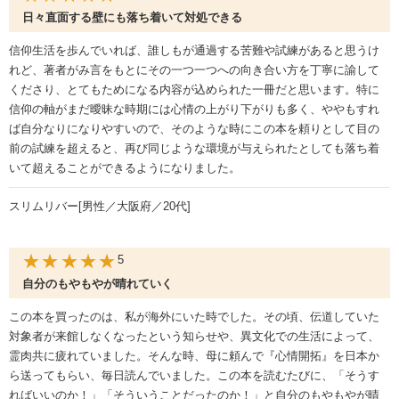
21.神を喜ばせる生活
日々直面する壁にも落ち着いて対処できる
22.目的意識をもつ生活
23.心にろうそくをともそう
信仰生活を歩んでいれば、誰しもが通過する苦難や試練があると思うけ
24.真を求めよ
れど、著者がみ言をもとにその一つ一つへの向き合い方を丁寧に諭して
25.両親伝道と主人伝道のポイント
くださり、とてもためになる内容が込められた一冊だと思います。特に
信仰の軸がまだ曖昧な時期には心情の上がり下がりも多く、ややもすれ
ば自分なりになりやすいので、そのような時にこの本を頼りとして目の
前の試練を超えると、再び同じような環境が与えられたとしても落ち着
いて超えることができるようになりました。
スリムリバー[男性／大阪府／20代]
★★★★★
5
自分のもやもやが晴れていく
この本を買ったのは、私が海外にいた時でした。その頃、伝道していた
対象者が来館しなくなったという知らせや、異文化での生活によって、
霊肉共に疲れていました。そんな時、母に頼んで『心情開拓』を日本か
ら送ってもらい、毎日読んでいました。この本を読むたびに、「そうす
ればいいのか！」「そういうことだったのか！」と自分のもやもやが晴