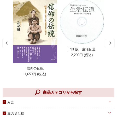
した。
20代 男性
★★★★☆
4
整理され、方向性が決まりました。
今、自分のもっている課題が整理され、方向性が決まりました。
PDF版 生活伝道
2,200円 (税込)
京都府 54歳 女性
信仰の伝統
愛の生
愛天
★★★★☆
1,650円 (税込)
4
答えがたくさんあり、本当に感謝しています。
すごく信仰生活で気になっていることに対する答えがたくさんあり、本
商品カテゴリから探す
当に感謝しています。これからもずっと愛読しつつ、天の願われる孝女
に近づいていきたいです。
み言
天一国経典
神奈川県 21歳 女性
真の父母様