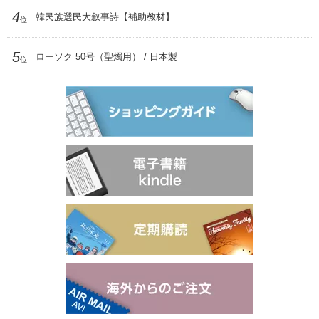
4
韓民族選民大叙事詩【補助教材】
位
5
ローソク 50号（聖燭用） / 日本製
位