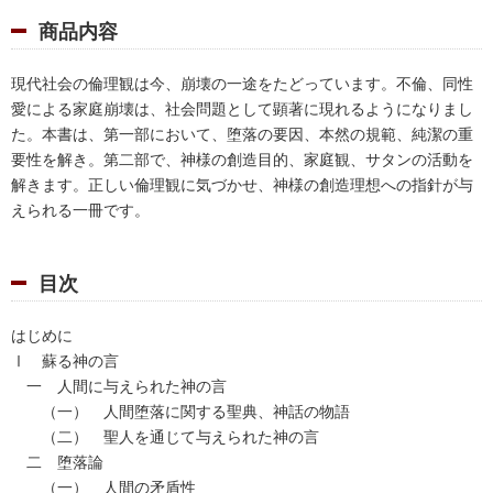
商品内容
現代社会の倫理観は今、崩壊の一途をたどっています。不倫、同性
愛による家庭崩壊は、社会問題として顕著に現れるようになりまし
た。本書は、第一部において、堕落の要因、本然の規範、純潔の重
要性を解き。第二部で、神様の創造目的、家庭観、サタンの活動を
解きます。正しい倫理観に気づかせ、神様の創造理想への指針が与
えられる一冊です。
目次
はじめに
Ⅰ 蘇る神の言
一 人間に与えられた神の言
（一） 人間堕落に関する聖典、神話の物語
（二） 聖人を通じて与えられた神の言
二 堕落論
（一） 人間の矛盾性