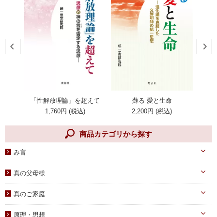
Ⅱ 愛と性に関連したヘブンリー・メッセージ
一 愛なる神
二 神の創造
三 愛
四 家庭
五 結婚
六 神人合一
七 純潔を通じた愛の完成
る日本
蘇る 愛と生命
日は
「性解放理論」を超えて
八 生殖器
2,200円 (税込)
1,760円 (税込)
九 人間の堕落
十 人間堕落の結果
商品カテゴリから探す
み言
天一国経典
真の父母様
八大教材・教本関連
真のお父様
真のご家庭
摂理のみ言
真のお母様
真の子女様
信仰のみ言
原理・思想