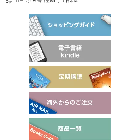
5
ローソク 50号（聖燭用） / 日本製
位