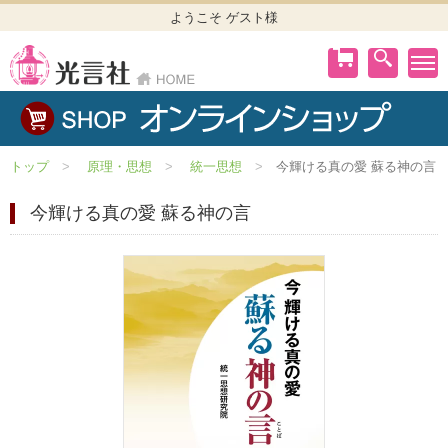
ようこそ ゲスト様
トップ
原理・思想
統一思想
今輝ける真の愛 蘇る神の言
今輝ける真の愛 蘇る神の言