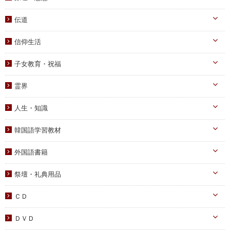
生涯路程
子女教育
統一原理・チャート
自叙伝関連
伝道
文庫サイズ
統一思想
真の父母様・その他
実践
信仰生活
信仰入門
勝共理論
原理講義
生活・祈祷
祈祷文集
子女教育・祝福
統一運動
学習教材
宣布・講演
幼児向け
ブックレット
霊界
祝福・伝統
み言・その他
小学生向け
霊界について
信仰の証し・教会史
人生・知識
中高生向け
霊界メッセージ
聖歌・聖書
自己啓発
青年向け
韓国語学習教材
教義・キリスト教
家庭
二世祝福
韓国語学習教材
外国語書籍
書写
知識
家庭青年向け
光の子韓国語教材
韓国語
宗教迫害
祭壇・礼典用品
父母向け
英語・他
真の父母様ご尊影
DVD
ＣＤ
蝋燭・燭台・火消し
PDF版（子女向け）
オーディオＣＤ
ＤＶＤ
祭壇用ﾃｰﾌﾞﾙｸﾛｽ
PDF版 CD-ROM