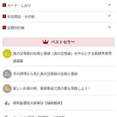
伝道・統一運動
献金袋
カード・しおり
教育・教養
旗・マーク
カード
生活用品・その他
子女教育
写真
しおり
手帳・カレンダー
アニメ
定期刊行物
聖塩入れ
クリアしおり
祝儀袋
ヘブンリー・ファミリー
生活用品・その他
ベストセラー
祝福家庭
クリアファイル
世界家庭
1
真の父母様の位相と価値（真の父母論）を中心とする新標準原理
位
家庭用品
ムーンワールド
講義案
セール
SEIWAマガジン
2
天の摂理から見た真の父母様の位相と価値
プレゼント用品
位
聖和
3
新しい出発の時、家庭教会で真の愛を実践しよう！
位
4
韓民族選民大叙事詩【補助教材】
位