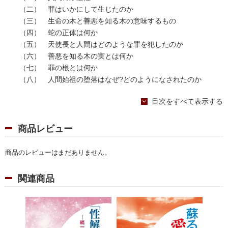
（二） 罪はいかにして生じたのか
（三） 生命の木と善悪を知る木の意味するもの
（四） 蛇の正体は何か
（五） 天使長と人間はどのような罪を犯したのか
（六） 善悪を知る木の実とは何か
（七） 罪の根とは何か
（八） 人間始祖の堕落はなぜ?どのようになされたのか
（九） 愛の力と原理の力、および神の言（戒め）
目次をすべて表示する
（十） 人間堕落の結果どうなったか
（十一）神が堕落行為に干渉し給わなかった理由
（十二）真の父母による祝福結婚
商品レビュー
（十三）神話と堕落論
三 真の愛へ導く神の言ことば
商品のレビューはまだありません。
（一） 規範の意義とその根拠
（二） 「統一思想」の規範観
関連商品
（三） 「統一思想」の結婚観
（四） 純潔と貞節を通じた真の家庭の完成
（五） 真の愛と偽りの愛
（六） 現代に蘇る神の言