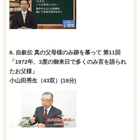
6. 自叙伝 真の父母様のみ跡を慕って 第
11
回
「
1972
年、
3
度の御来日で多くのみ言を語られ
たお父様」
小山田秀生（
43
双）
(18
分
)