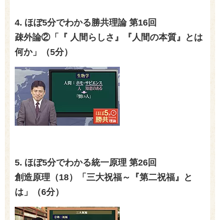
4. ほぼ
5
分でわかる勝共理論 第
16
回
疎外論②「『 人間らしさ』『人間の本質』とは
何か」（
5
分）
5. ほぼ
5
分でわかる統一原理 第
26
回
創造原理（
18
）「三大祝福～『第二祝福』と
は」（
6
分）