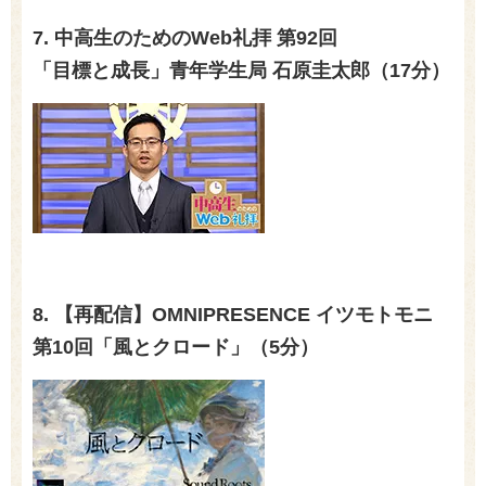
7. 中高生のための
Web
礼拝 第
92
回
「目標と成長」青年学生局 石原圭太郎（17分）
8. 【再配信】OMNIPRESENCE イツモトモニ
第
10
回「風とクロード」（
5
分）