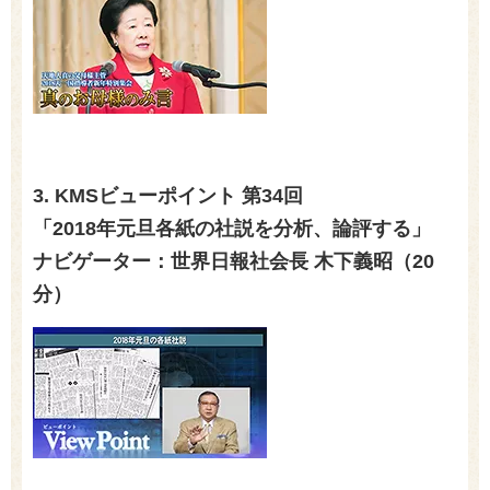
3. KMSビューポイント 第
34
回
「
2018
年元旦各紙の社説を分析、論評する」
ナビゲーター：世界日報社会長 木下義昭（
20
分）