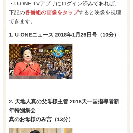
・U-ONE TVアプリに
ログイン済み
であれば、
下記の
各番組の画像をタップ
すると映像を視聴
できます。
1. U-ONEニュース
2018
年
1
月
26
日号（
10
分）
2. 天地人真の父母様主管
2018
天一国指導者新
年特別集会
真のお母様のみ言（
13
分）