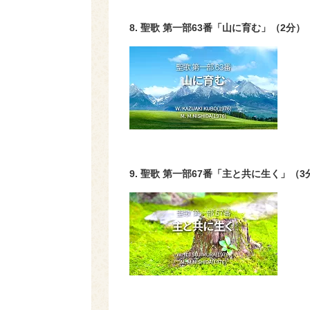
8. 聖歌 第一部
63
番「山に育む」（
2
分）
9. 聖歌 第一部
67
番「主と共に生く」（
3