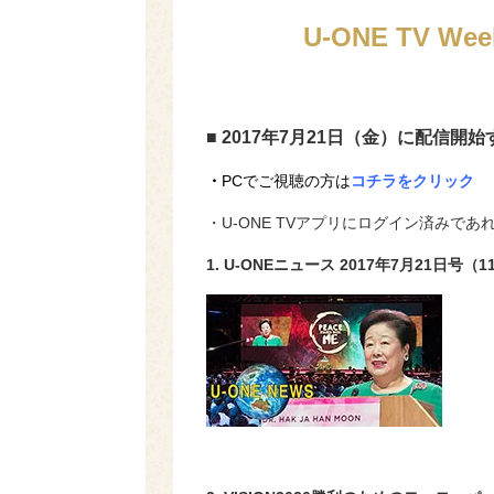
U-ONE TV We
■ 2017年7月21日（金）に配信開
・
PCでご視聴の方は
コチラをクリック
・U-ONE TVアプリに
ログイン済み
であ
1. U-ONEニュース
2017
年
7
月
21
日号（1