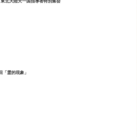
ッパ・東北大陸天一国指導者特別集会
回「霊的現象」