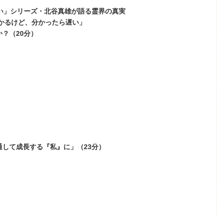
遅い」シリーズ・北谷真雄が語る霊界の真実
かるけど、分かったら遅い」
か？（
20
分）
通して成長する『私』に」（
23
分）