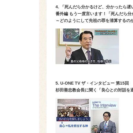
4. 「死んだら分かるけど、分かったら
番外編 もう一度言います！「死んだら分
～どのようにして先祖の罪を清算するの
5. U-ONE TV ザ・インタビュー 第
15
回
杉田善忠教会長に聞く「良心との対話を