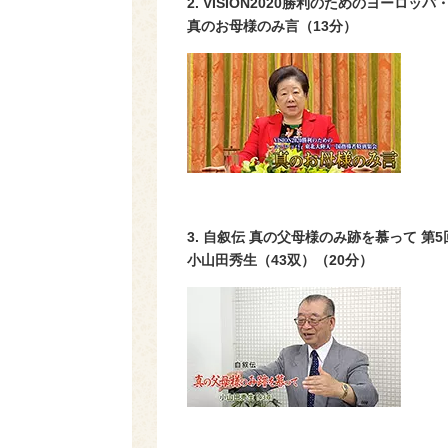
2. VISION2020勝利のためのヨーロ
真のお母様のみ言（
13
分）
3. 自叙伝 真の父母様のみ跡を慕って 第
5
小山田秀生（
43
双）（
20
分）