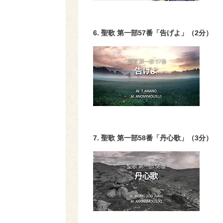
6. 聖歌 第一部
57
番「告げよ」（
2
分）
7. 聖歌 第一部
58
番「丹心歌」（
3
分）