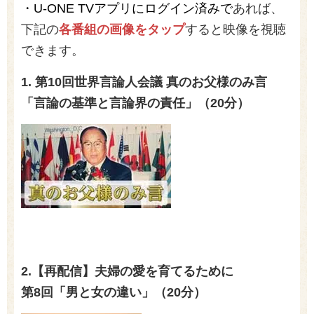
・U-O
NE TVアプリにログイン済みで
あれば、
下記の
各番組の画像をタップ
すると映像を視聴
できます。
1. 第10回世界言論人会議 真のお父様のみ言
「言論の基準と言論界の責任」
（20分）
2.【再配信】夫婦の愛を育てるために
第8
回「男と女の違い」（20分）