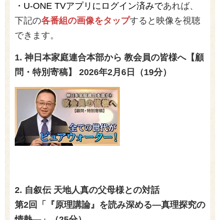
・U-ONE TVアプリにログイン済みで
あれば、
下記の
各番組の画像をタップ
すると映像を視聴
できます。
1. 神日本家庭連合本部から 教会員の皆様へ【顧
問・特別寄稿】 2026年2月6日（19分）
2. 自叙伝 天地人真の父母様との対話
第2
回「『原理講論』を読み深める―真理探究の
情熱―」（25分）