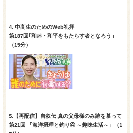
4. 中高生のためのWeb礼拝
第187回｢和睦・和平をもたらす者となろう」
（15分）
5.【再配信】
自叙伝 真の父母様のみ跡を慕って
第21回 「海洋摂理と釣り④ ～趣味生活～」（1