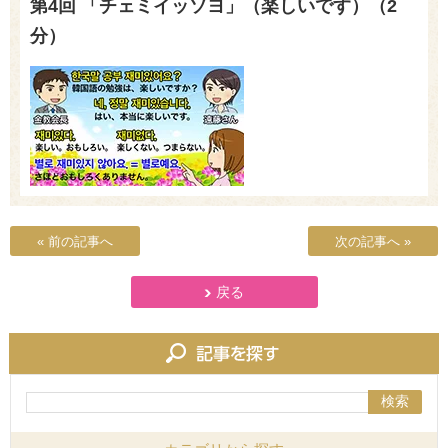
第4回 「チェミイッソヨ」（楽しいです）（2
分）
« 前の記事へ
次の記事へ »
戻る
検索