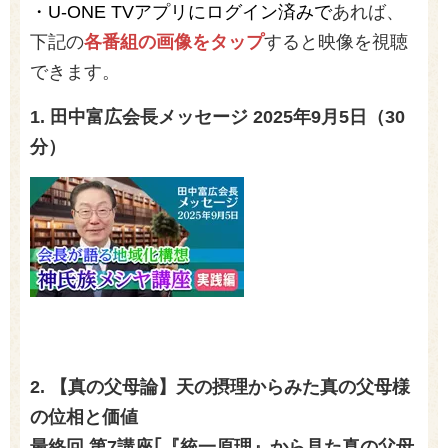
・U-ONE TVアプリにログイン済みで
あれば、
下記の
各番組の画像をタップ
すると映像を視聴
できます。
1.
田中富広会長メッセージ
2025
年9月5日（30
分）
2. 【真の父母論】天の摂理からみた真の父母様
の位相と価値
最終回 第
7
講座｢『統一原理』から見た真の父母