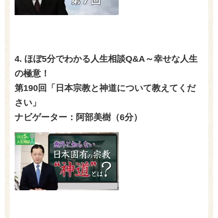
4. ほぼ
5
分でわかる人生相談
Q&A
～幸せな人生
の極意！
第
190
回「日本宗教と神道について教えてくだ
さい」
ナビゲーター：阿部美樹（6分）