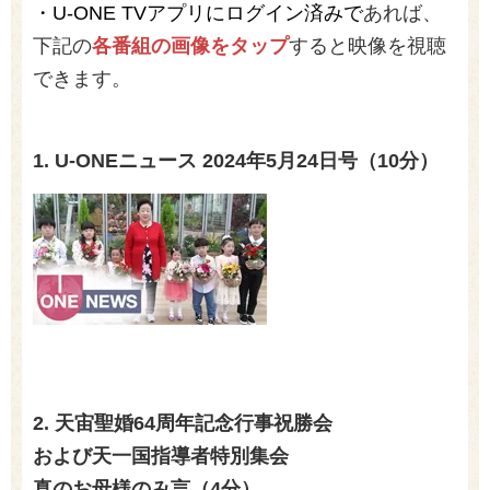
・U-ONE TVアプリにログイン済みで
あれば、
下記の
各番組の画像をタップ
すると映像を視聴
できます。
1. U-ONEニュース
2024
年5月24日号（10分）
2.
天宙聖婚
64
周年記念行事祝勝会
および天一国指導者特別集会
真のお母様のみ言（4分）