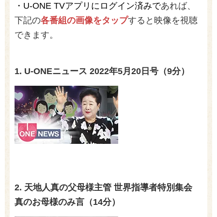
・U-ONE TVアプリにログイン済みで
あれば、
下記の
各番組の画像をタップ
すると映像を視聴
できます。
1. U-ONEニュース
2022
年5
月20
日号（9
分）
2. 天地人真の父母様主管 世界指導者特別集会
真のお母様のみ言（14分）