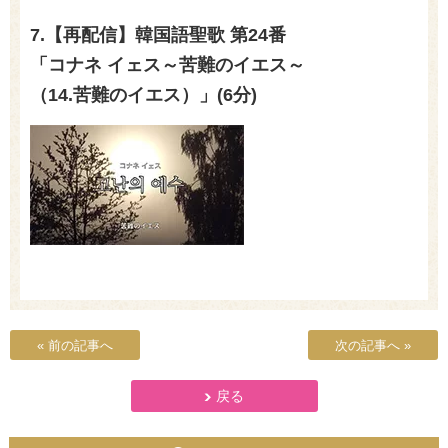
7.【再配信】韓国語聖歌 第24番
「コナネ イェス～苦難のイエス～
（14.苦難のイエス）」(6分)
« 前の記事へ
次の記事へ »
戻る