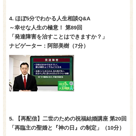
4. ほぼ
5
分でわかる人生相談
Q&A
～幸せな人生の極意！ 第
89
回
「発達障害を治すことはできますか？」
ナビゲーター：阿部美樹（7
分）
5. 【再配信】二世のための祝福結婚講座 第20回
「再臨主の聖婚と『神の日』の制定」（10分）