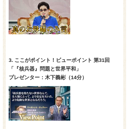
3. ここがポイント！ビューポイント 第
31
回
「『核兵器』問題と世界平和」
プレゼンター：木下義彬（
14
分）