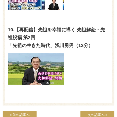
10.【再配信】先祖を幸福に導く 先祖解怨・先
祖祝福 第2回
「先祖の生きた時代」浅川勇男（12分）
« 前の記事へ
次の記事へ »