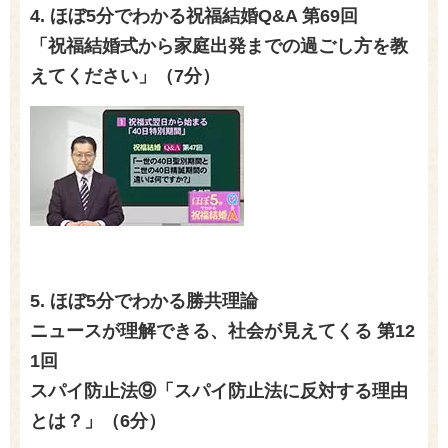
4. ほぼ5分でわかる祝福結婚Q&A 第69回
「祝福結婚式から家庭出発までの過ごし方を教
えてください」（7
分）
5. ほぼ
5
分でわかる勝共理論
ニュースが理解できる、社会が見えてくる 第
12
1
回
スパイ防止法⑨「スパイ防止法に反対する理由
とは？」（6分）