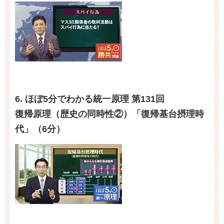
6. ほぼ
5
分でわかる統一原理 第
131
回
復帰原理（歴史の同時性②）「復帰基台摂理時
代」（6分）