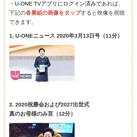
・U-ONE TVアプリにログイン済みで
あれば、
下記の
各番組の画像をタップ
すると映像を視聴
できます。
1. U-ONEニュース
2020
年3月13日号（11
分）
2.
2020祝勝会および2027出世式
真のお母様のみ言（12分）