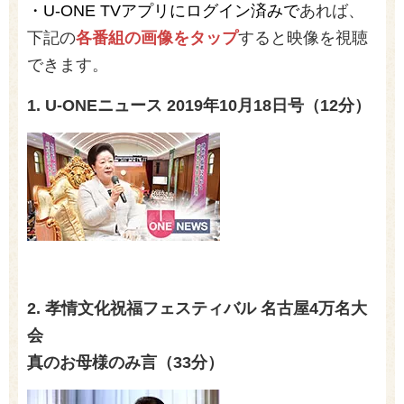
・U-ONE TVアプリにログイン済みで
あれば、
下記の
各番組の画像をタップ
すると映像を視聴
できます。
1. U-ONEニュース
2019
年10月18日号（12
分）
2. 孝情文化祝福フェスティバル 名古屋4万名大
会
真のお母様のみ言（33分）