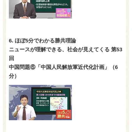
6. ほぼ
5
分でわかる勝共理論
ニュースが理解できる、社会が見えてくる 第
53
回
中国問題⑥「中国人民解放軍近代化計画」（
6
分）