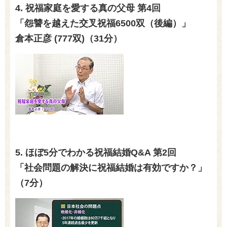
4. 祝福家庭を愛する真の父母 第
4
回
「怨讐を越えた交叉祝福
6500
双（後編）」
倉本正彦
(777
双
)
（31分）
5. ほぼ
5
分でわかる祝福結婚
Q&A
第
2
回
「社会問題の解決に祝福結婚は有効ですか？」
（
7
分）