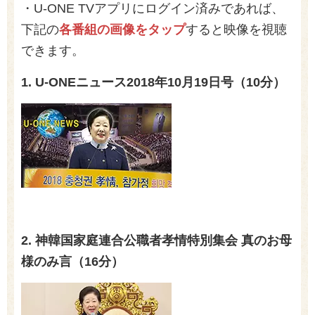
・U-ONE TVアプリに
ログイン済み
であれば、
下記の
各番組の画像をタップ
すると映像を視聴
できます。
1. U-ONEニュース
2018
年10月19日号（10分）
2. 神韓国家庭連合公職者孝情特別集会 真のお母
様のみ言（16分）