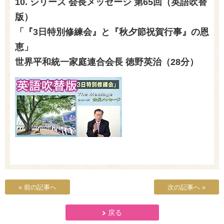
10. シリーズ 会長メッセージ 第
65
回（英語吹替
版）
「『
3
日特別修練会』と『秋夕節祝賀行事』の恩
恵」
世界平和統一家庭連合会長 徳野英治（
28
分）
« 前の記事へ
次の記事へ »
戻る