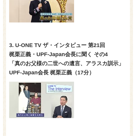
3. U-ONE TV ザ・インタビュー 第
21
回
梶栗正義・
UPF-Japan
会長に聞く その
4
「真のお父様の二世への遺言、アラスカ訓示」
UPF-Japan
会長 梶栗正義（
17
分）