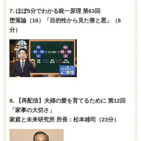
7. ほぼ
5
分でわかる統一原理 第
63
回
堕落論（
16
）「目的性から見た善と悪」（
6
分）
8. 【再配信】夫婦の愛を育てるために 第
12
回
「家事の大切さ」
家庭と未来研究所 所長：松本雄司（
23
分）