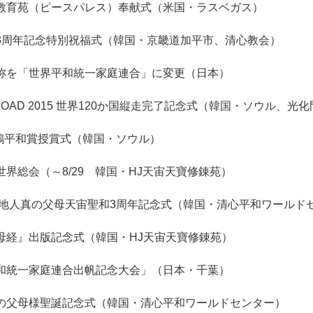
教育苑（ピースパレス）奉献式（米国・ラスベガス）
3周年記念特別祝福式（韓国・京畿道加平市、清心教会）
称を「世界平和統一家庭連合」に変更（日本）
 ROAD 2015 世界120か国縦走完了記念式（韓国・ソウル、光
鮮鶴平和賞授賞式（韓国・ソウル）
世界総会（～8/29 韓国・HJ天宙天寶修錬苑）
天地人真の父母天宙聖和3周年記念式（韓国・清心平和ワールド
母経』出版記念式（韓国・HJ天宙天寶修錬苑）
和統一家庭連合出帆記念大会」（日本・千葉）
の父母様聖誕記念式（韓国・清心平和ワールドセンター）