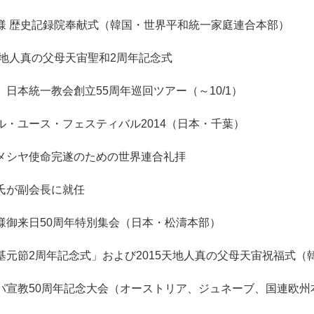
様 歴史記録院奉献式（韓国・世界平和統一家庭連合本部）
天地人真の父母天宙聖和2周年記念式
、日本統一教会創立55周年巡回ツアー（～10/1）
ル・ユース・フェスティバル2014（日本・千葉）
メシヤ使命完遂のための世界連合礼拝
氏が副会長に就任
様御来日50周年特別集会（日本・松濤本部）
基元節2周年記念式」および2015天地人真の父母天宙祝福式
パ宣教50周年記念大会（オーストリア、ジュネーブ、国連欧州