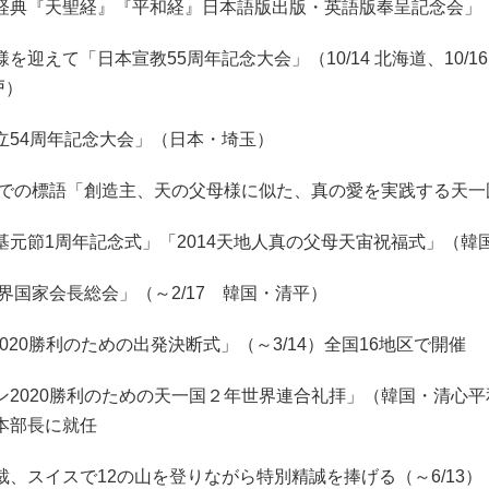
経典『天聖経』『平和経』日本語版出版・英語版奉呈記念会」
を迎えて「日本宣教55周年記念大会」（10/14 北海道、10/16 埼
神戸）
立54周年記念大会」（日本・埼玉）
年までの標語「創造主、天の父母様に似た、真の愛を実践する天
基元節1周年記念式」「2014天地人真の父母天宙祝福式」（
世界国家会長総会」（～2/17 韓国・清平）
on2020勝利のための出発決断式」（～3/14）全国16地区で開催
ン2020勝利のための天一国２年世界連合礼拝」（韓国・清心平
本部長に就任
裁、スイスで12の山を登りながら特別精誠を捧げる（～6/13）