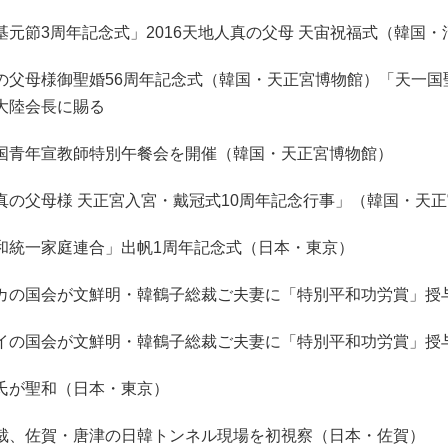
基元節3周年記念式」2016天地人真の父母 天宙祝福式（韓国
の父母様御聖婚56周年記念式（韓国・天正宮博物館）「天一国
大陸会長に賜る
国青年宣教師特別午餐会を開催（韓国・天正宮博物館）
真の父母様 天正宮入宮・戴冠式10周年記念行事」（韓国・天
和統一家庭連合」出帆1周年記念式（日本・東京）
カの国会が文鮮明・韓鶴子総裁ご夫妻に「特別平和功労賞」授
イの国会が文鮮明・韓鶴子総裁ご夫妻に「特別平和功労賞」授
氏が聖和（日本・東京）
裁、佐賀・唐津の日韓トンネル現場を初視察（日本・佐賀）