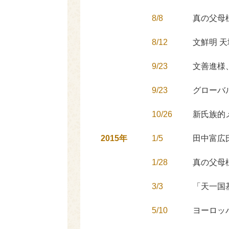
8/8
真の父母
8/12
文鮮明 
9/23
文善進様
9/23
グローバ
10/26
新氏族的
2015年
1/5
田中富広
1/28
真の父母
3/3
「天一国
5/10
ヨーロッ