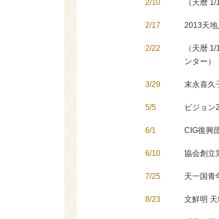
2/10
（天暦 
2/17
2013
2/22
（天暦 
ンター）
3/29
末永喜久
5/5
ビジョン
6/1
CIG復興
6/10
協会創立
7/25
天一国青
8/23
文鮮明 