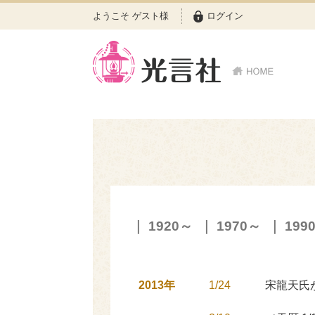
ようこそ ゲスト様
ログイン
｜
1920～
｜
1970～
｜
199
2013年
1/24
宋龍天氏