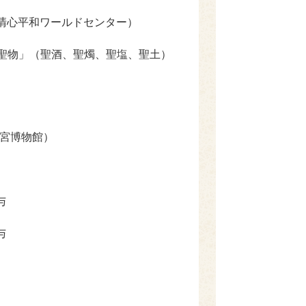
・清心平和ワールドセンター）
聖物」（聖酒、聖燭、聖塩、聖土）
正宮博物館）
与
与