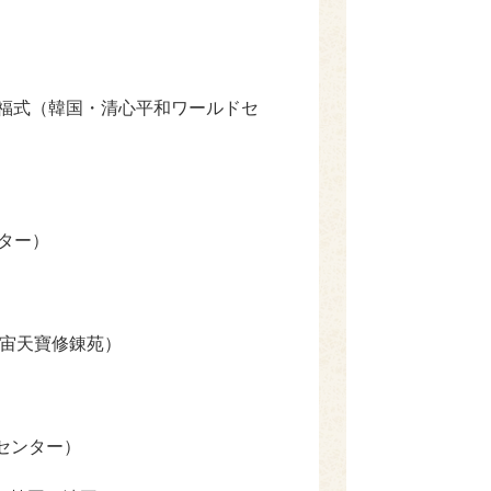
祝福式（韓国・清心平和ワールドセ
ター）
天宙天寶修錬苑）
センター）