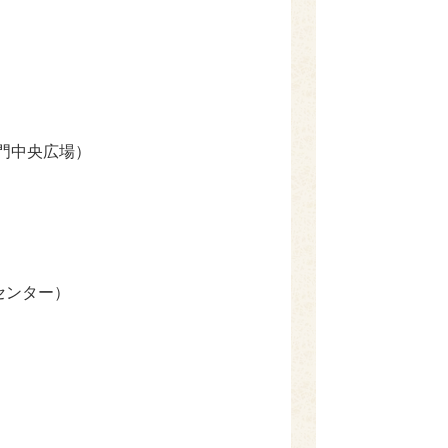
化門中央広場）
センター）