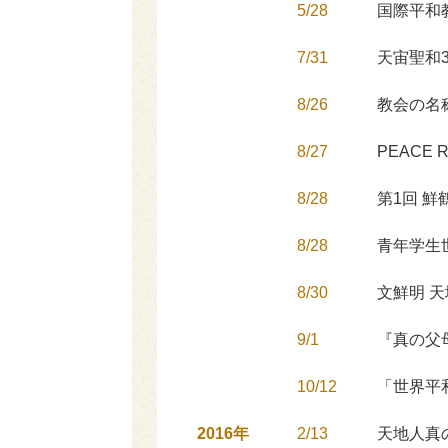
5/28
国際平和
7/31
天宙聖和
8/26
教会の名
8/27
PEACE
8/28
第1回 
8/28
青年学生
8/30
文鮮明 
9/1
『真の父
10/12
「世界平
2016年
2/13
天地人真