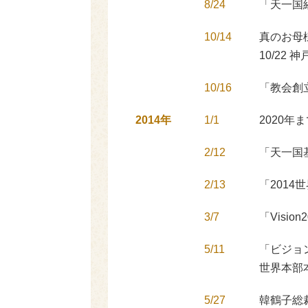
8/24
「天一国
10/14
真のお母様
10/22 
10/16
「教会創
2014年
1/1
2020
2/12
「天一国
2/13
「2014
3/7
「Visi
5/11
「ビジョ
世界本部
5/27
韓鶴子総