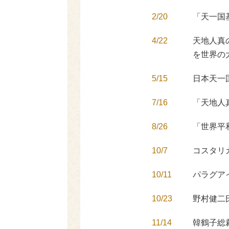
2/20
「天一国
4/22
天地人真
を世界の
5/15
日本天一
7/16
「天地人
8/26
「世界平
10/7
コスタリ
10/11
パラグア
10/23
野村健二
11/14
韓鶴子総