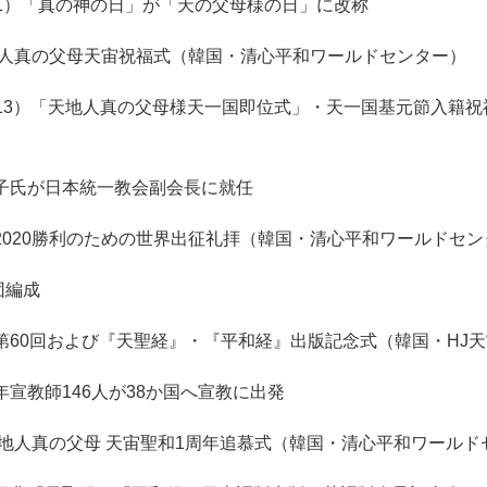
1/1）「真の神の日」が「天の父母様の日」に改称
天地人真の父母天宙祝福式（韓国・清心平和ワールドセンター）
1/13）「天地人真の父母様天一国即位式」・天一国基元節入籍
子氏が日本統一教会副会長に就任
2020勝利のための世界出征礼拝（韓国・清心平和ワールドセン
団編成
第60回および『天聖経』・『平和経』出版記念式（韓国・HJ
年宣教師146人が38か国へ宣教に出発
天地人真の父母 天宙聖和1周年追慕式（韓国・清心平和ワールド