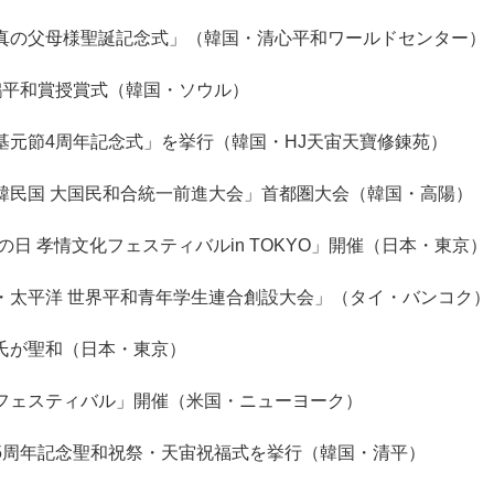
真の父母様聖誕記念式」（韓国・清心平和ワールドセンター）
鶴平和賞授賞式（韓国・ソウル）
基元節4周年記念式」を挙行（韓国・HJ天宙天寶修錬苑）
韓民国 大国民和合統一前進大会」首都圏大会（韓国・高陽）
母の日 孝情文化フェスティバルin TOKYO」開催（日本・東京）
・太平洋 世界平和青年学生連合創設大会」（タイ・バンコク）
氏が聖和（日本・東京）
フェスティバル」開催（米国・ニューヨーク）
5周年記念聖和祝祭・天宙祝福式を挙行（韓国・清平）