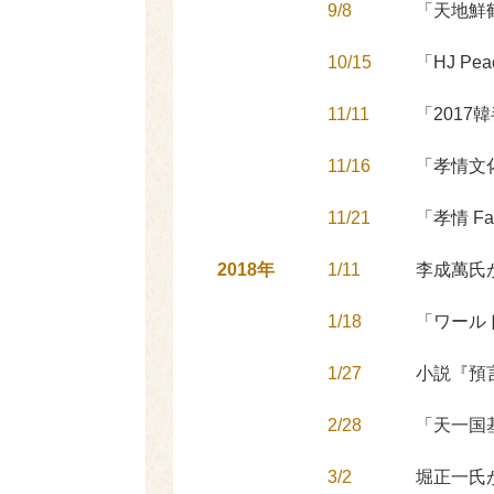
9/8
「天地鮮
10/15
「HJ Pea
11/11
「201
11/16
「孝情文化
11/21
「孝情 Fa
2018年
1/11
李成萬氏
1/18
「ワール
1/27
小説『預
2/28
「天一国
3/2
堀正一氏