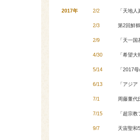
2017年
2/2
「天地人
2/3
第2回鮮
2/9
「天一国
4/30
「希望大
5/14
「2017
6/13
「アジア
7/1
周藤董代
7/15
「超宗教
9/7
天宙聖和