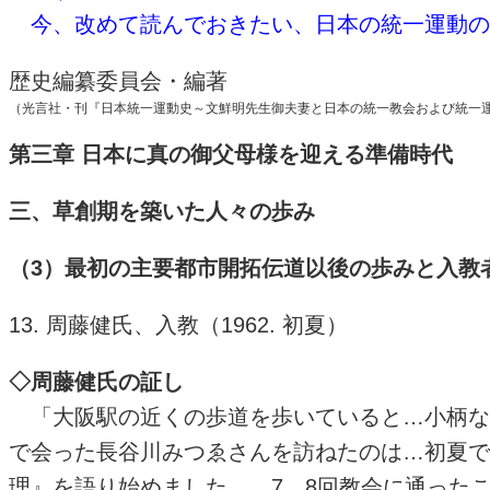
今、改めて読んでおきたい、日本の統一運動の
歴史編纂委員会・編著
（光言社・刊『日本統一運動史～文鮮明先生御夫妻と日本の統一教会および統一
第三章 日本に真の御父母様を迎える準備時代
三、草創期を築いた人々の歩み
（3）最初の主要都市開拓伝道以後の歩みと入教者の
13. 周藤健氏、入教（1962. 初夏）
◇周藤健氏の証し
「大阪駅の近くの歩道を歩いていると…小柄な女
で会った長谷川みつゑさんを訪ねたのは…初夏で
理』を語り始めました。…7、8回教会に通った