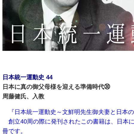
日本統一運動史 44
日本に真の御父母様を迎える準備時代㉚
周藤健氏、入教
『日本統一運動史～文鮮明先生御夫妻と日本の
創立40周の際に発刊されたこの書籍は、日本
冊です。