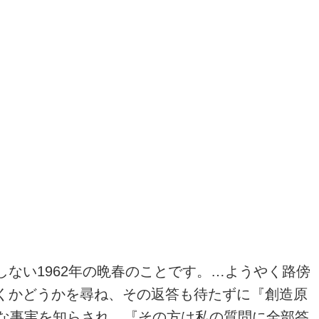
ない1962年の晩春のことです。…ようやく路傍
くかどうかを尋ね、その返答も待たずに『創造原
な事実を知らされ…『その方は私の質問に全部答