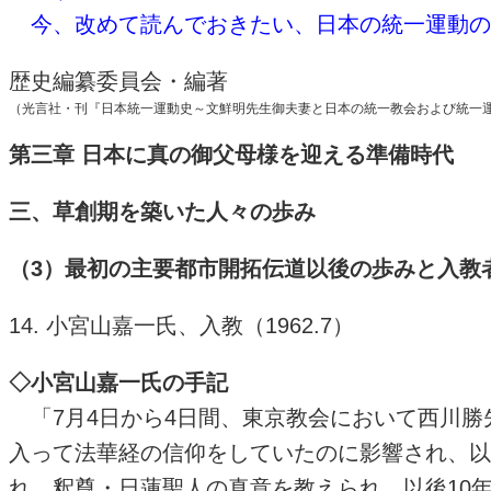
今、改めて読んでおきたい、日本の統一運動の
歴史編纂委員会・編著
（光言社・刊『日本統一運動史～文鮮明先生御夫妻と日本の統一教会および統一
第三章 日本に真の御父母様を迎える準備時代
三、草創期を築いた人々の歩み
（3）最初の主要都市開拓伝道以後の歩みと入教者の
14. 小宮山嘉一氏、入教（1962.7）
◇小宮山嘉一氏の手記
「7月4日から4日間、東京教会において西川勝
入って法華経の信仰をしていたのに影響され、以
れ、釈尊・日蓮聖人の真意を教えられ、以後10