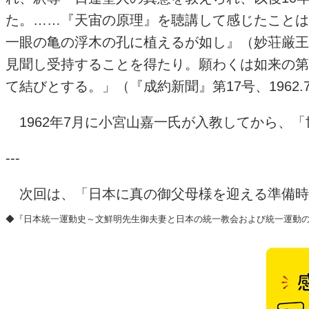
た。……『天宙の原理』を聴講して感じたことは
一眼の亀の浮木の孔に植えるが如し』（妙荘厳王
見聞し受持することを得たり。願わくは如来の第
て結びとする。」（『成約新聞』第17号、1962.7
1962年7月に小宮山嘉一氏が入教してから、
---
次回は、「日本に真の御父母様を迎える準備時
◆『日本統一運動史～文鮮明先生御夫妻と日本の統一教会および統一運動の