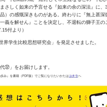
まさしく如来の予言せる『如来の余の深法』に、3
品）の感慨深きものがある。終わりに『無上甚深
一義を解せん』ことを決定し、不退転の獅子王の
.15付より）
「世界学生比較思想研究会」を発足させました。
代㉜」をお届けします。
歩み』を書籍（PDF版）でご覧になりたいかたは
コチラ
へ