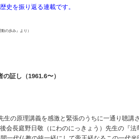
歴史を振り返る連載です。
運動の歩み』より）
証し（1961.6〜）
先生の原理講義を感激と緊張のうちに一通り聴講
後会長庭野日敬（にわのにっきょう）先生の『法
年間一代仏教の統一経にして帝王経なるこの一代光