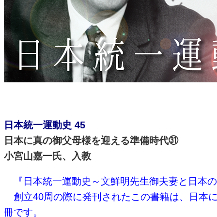
日本統一運動史 45
日本に真の御父母様を迎える準備時代㉛
小宮山嘉一氏、入教
『日本統一運動史～文鮮明先生御夫妻と日本の
創立40周の際に発刊されたこの書籍は、日本
冊です。