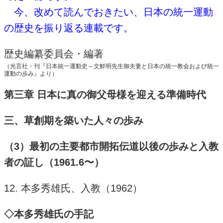
今、改めて読んでおきたい、日本の統一運動
の歴史を振り返る連載です。
歴史編纂委員会・編著
（光言社・刊『日本統一運動史～文鮮明先生御夫妻と日本の統一教会および統一
運動の歩み』より）
第三章 日本に真の御父母様を迎える準備時代
三、草創期を築いた人々の歩み
（3）最初の主要都市開拓伝道以後の歩みと入教
者の証し（1961.6〜）
12. 本多秀雄氏、入教（1962）
◇本多秀雄氏の手記