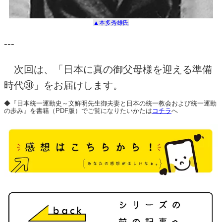
▲本多秀雄氏
---
次回は、「日本に真の御父母様を迎える準備
時代㉚」をお届けします。
◆『日本統一運動史～文鮮明先生御夫妻と日本の統一教会および統一運動
の歩み』を書籍（PDF版）でご覧になりたいかたは
コチラ
へ