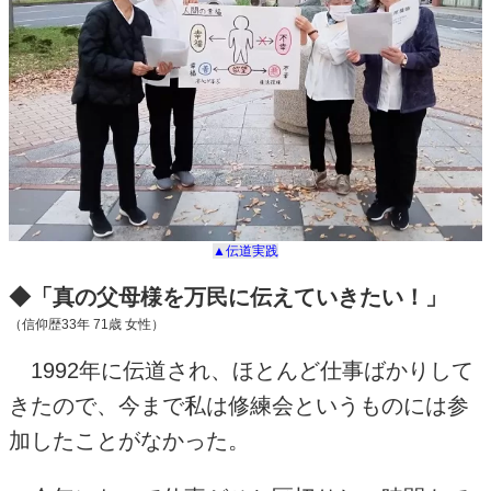
▲伝道実践
◆「真の父母様を万民に伝えていきたい！」
（信仰歴
33
年
71
歳 女性）
1992年に伝道され、ほとんど仕事ばかりして
きたので、今まで私は修練会というものには参
加したことがなかった。