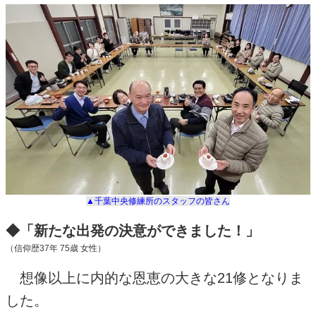
▲千葉中央修練所のスタッフの皆さん
◆「新たな出発の決意ができました！」
（信仰歴
37
年
75
歳 女性）
想像以上に内的な恩恵の大きな
21
修となりま
した。