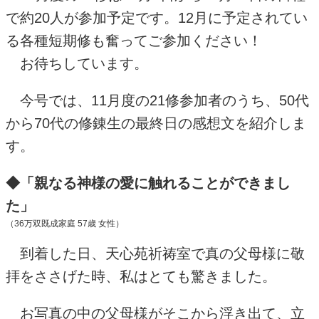
で約
20
人が参加予定です。
12
月に予定されてい
る各種短期修も奮ってご参加ください！
お待ちしています。
今号では、
11
月度の
21
修参加者のうち、
50
代
から
70
代の修錬生の最終日の感想文を紹介しま
す。
◆「親なる神様の愛に触れることができまし
た」
（36万双既成家庭
57
歳 女性）
到着した日、天心苑祈祷室で真の父母様に敬
拝をささげた時、私はとても驚きました。
お写真の中の父母様がそこから浮き出て、立