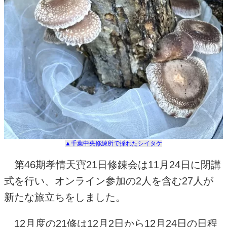
▲千葉中央修練所で採れたシイタケ
第
46
期孝情天寶
21
日修錬会は
11
月
24
日に閉講
式を行い、オンライン参加の2人を含む27人が
新たな旅立ちをしました。
12
月度の
21
修は
12
月
2
日から
12
月
24
日の日程