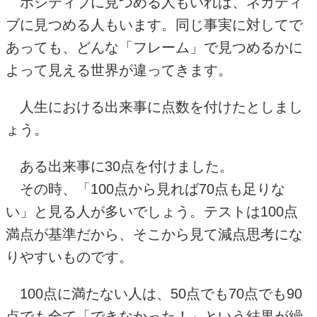
ポジティブに見つめる人もいれば、ネガティ
ブに見つめる人もいます。同じ事実に対してで
あっても、どんな「フレーム」で見つめるかに
よって見える世界が違ってきます。
人生における出来事に点数を付けたとしまし
ょう。
ある出来事に
30
点を付けました。
その時、「
100
点から見れば
70
点も足りな
い」と見る人が多いでしょう。テストは
100
点
満点が基準だから、そこから見て減点思考にな
りやすいものです。
100点に満たない人は、
50
点でも
70
点でも
90
点でも全て「できなかった！」という結果が繰