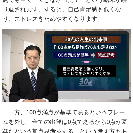
り返されます。すると、自己肯定感も低くな
り、ストレスをためやすくなります。
一方、
100
点満点が基準であるというフレー
ムを外し、全ての出発は
0
点であるから
0
点が基
準だという加点思考をする、という考え方もあ