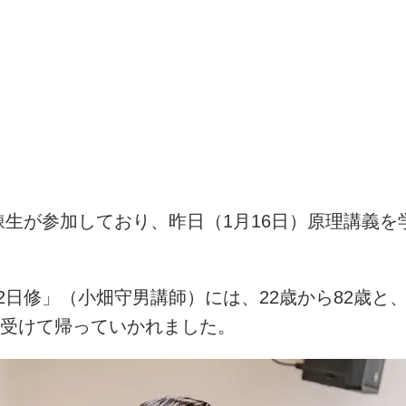
錬生が参加しており、昨日（
1
月
16
日）原理講義を
2
日修」（小畑守男講師）には、
22
歳から
82
歳と
受けて帰っていかれました。