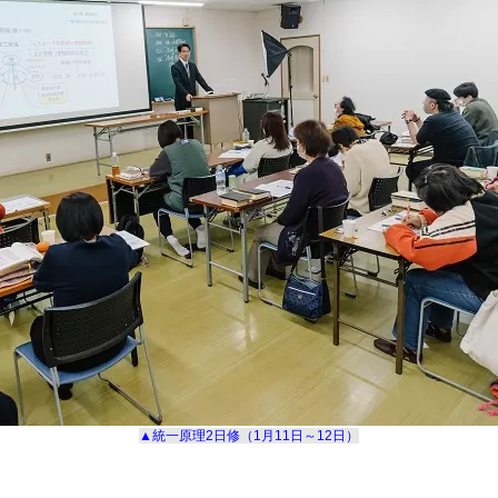
▲統一原理
2
日修（
1
月
11
日～
12
日）