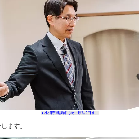
▲小畑守男講師（統一原理
2
日修）
介します。