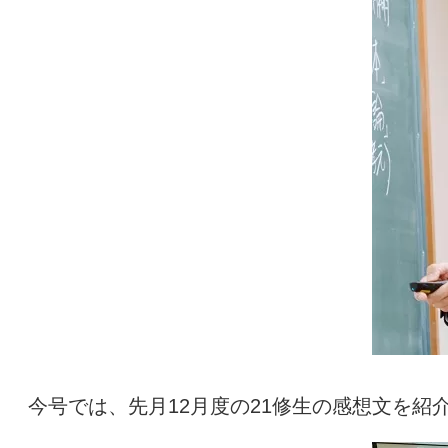
今号では、先月
12
月度の
21
修生の感想文を紹