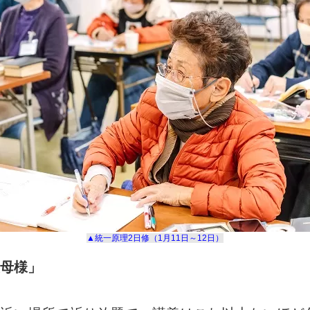
▲統一原理
2
日修（
1
月
11
日～
12
日）
母様」