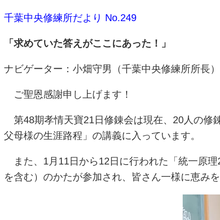
千葉中央修練所だより No.249
「求めていた答えがここにあった！」
ナビゲーター：小畑守男（千葉中央修練所所長）
ご聖恩感謝申し上げます！
第
48
期孝情天寶
21
日修錬会は現在、
20
人の修
父母様の生涯路程」の講義に入っています。
また、
1
月
11
日から
12
日に行われた「統一原理
を含む）のかたが参加され、皆さん一様に恵みを