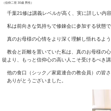
（信仰二世
30
歳 男性）
千葉
21
修は講義レベルが高く、実に詳しい内
私は前向きな気持ちで修錬会に参加する状態で
真のお母様の心情をより深く理解し悟れるよう
教会と距離を置いていた私は、真のお母様の心
徒より、もっと信仰心の高い人こそ受けるべき講
他の食口（シック／家庭連合の教会員）の皆さ
ありがとうございました。