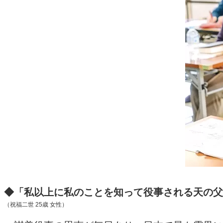
◆「私以上に私のことを知って役事される天の父
（祝福二世
25
歳 女性）