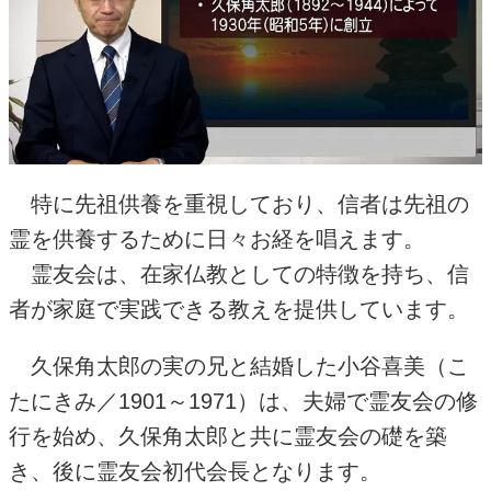
特に先祖供養を重視しており、信者は先祖の
霊を供養するために日々お経を唱えます。
霊友会は、在家仏教としての特徴を持ち、信
者が家庭で実践できる教えを提供しています。
久保角太郎の実の兄と結婚した小谷喜美（こ
たにきみ／
1901
～
1971
）は、夫婦で霊友会の修
行を始め、久保角太郎と共に霊友会の礎を築
き、後に霊友会初代会長となります。