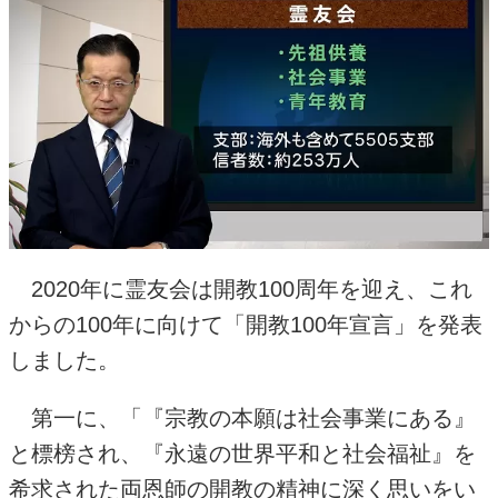
2020年に霊友会は開教
100
周年を迎え、これ
からの
100
年に向けて「開教
100
年宣言」を発表
しました。
第一に、「『宗教の本願は社会事業にある』
と標榜され、『永遠の世界平和と社会福祉』を
希求された両恩師の開教の精神に深く思いをい