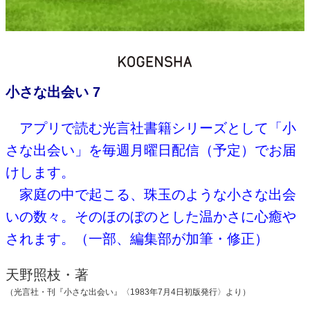
小さな出会い 7
アプリで読む光言社書籍シリーズとして「小
さな出会い」を毎週月曜日配信（予定）でお届
けします。
家庭の中で起こる、珠玉のような小さな出会
いの数々。そのほのぼのとした温かさに心癒や
されます。（一部、編集部が加筆・修正）
天野照枝・著
（光言社・刊『小さな出会い』〈
1983
年
7
月
4
日初版発行〉より）