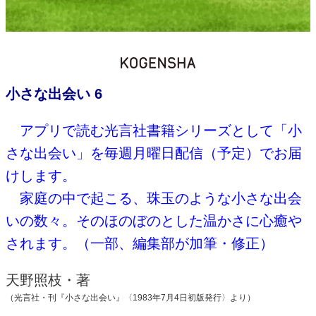
小さな出会い 6
アプリで読む光言社書籍シリーズとして「小
さな出会い」を毎週月曜日配信（予定）でお届
けします。
家庭の中で起こる、珠玉のような小さな出会
いの数々。そのほのぼのとした温かさに心癒や
されます。（一部、編集部が加筆・修正）
天野照枝・著
（光言社・刊『小さな出会い』〈
1983
年
7
月
4
日初版発行〉より）