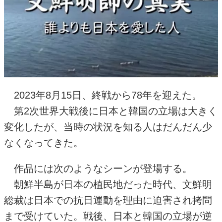
2023年
8
月
15
日、終戦から
78
年を迎えた。
第
2
次世界大戦後に日本と韓国の立場は大きく
変化したが、当時の状況を知る人はだんだん少
なくなってきた。
作品には次のようなシーンが登場する。
朝鮮半島が日本の植民地だった時代、文鮮明
総裁は日本での抗日運動を理由に迫害され拷問
まで受けていた。戦後、日本と韓国の立場が逆