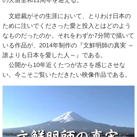
の天宙聖和
11
周年を迎える。
文総裁がその生涯において、とりわけ日本の
ために注いでくださった愛と投入とはどのよう
なものだったのか。それをわずか
7
分間で描いて
いる作品が、
2014
年制作の『文鮮明師の真実 ～
誰よりも日本を愛した人～』である。
公開から
10
年近くたつが古さを感じさせな
い。今こそご覧いただきたい映像作品である。