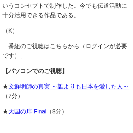
いうコンセプトで制作した。今でも伝道活動に
十分活用できる作品である。
（
K
）
番組のご視聴はこちらから（ログインが必要
です）。
【パソコンでのご視聴】
★
文鮮明師の真実 ～誰よりも日本を愛した人～
（
7
分）
★
天国の扉
Final
（
8
分）