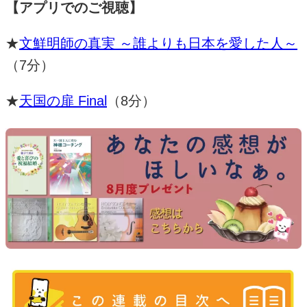
【アプリでのご視聴】
★
文鮮明師の真実 ～誰よりも日本を愛した人～
（
7
分）
★
天国の扉
Final
（
8
分）