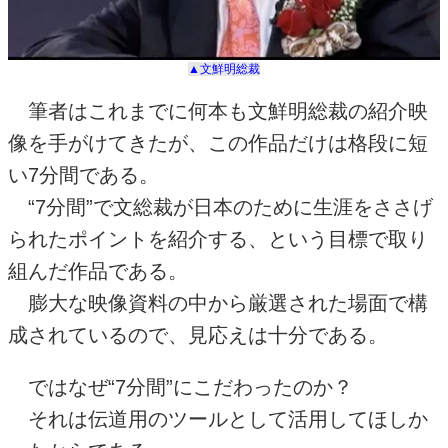
▲文鮮明総裁
筆者はこれまでに何本も文鮮明総裁の紹介映
像を手がけてきたが、この作品だけは格段に短
い
7
分間である。
“7分間
”
で文総裁が日本のために生涯をささげ
られたポイントを紹介する、という目標で取り
組んだ作品である。
膨大な映像資料の中から厳選された場面で構
成されているので、見応えは十分である。
ではなぜ“
7
分間
”
にこだわったのか？
それは伝道用のツールとして活用してほしか