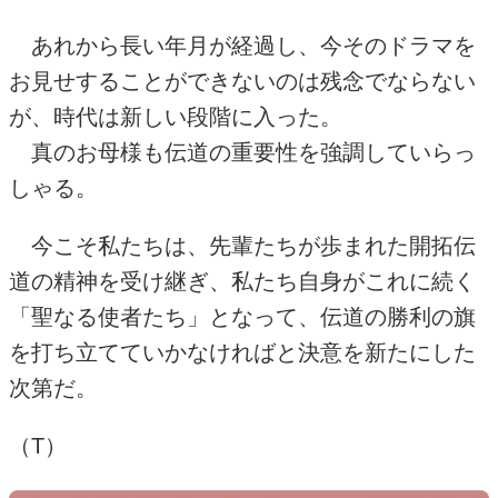
あれから長い年月が経過し、今そのドラマを
お見せすることができないのは残念でならない
が、時代は新しい段階に入った。
真のお母様も伝道の重要性を強調していらっ
しゃる。
今こそ私たちは、先輩たちが歩まれた開拓伝
道の精神を受け継ぎ、私たち自身がこれに続く
「聖なる使者たち」となって、伝道の勝利の旗
を打ち立てていかなければと決意を新たにした
次第だ。
（T）