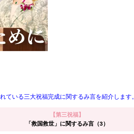
れている三大祝福完成に関するみ言を紹介します
【第三祝福】
「救国救世」に関するみ言（3）