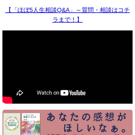
【「ほぼ5人生相談Q&A」～質問・相談はコチ
ラまで！】