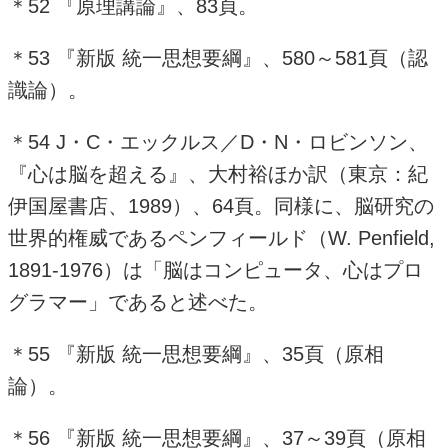
＊
52
『原理講論』、
83
頁。
＊
53
『新版 統一思想要綱』、
580
～
581
頁（認
識論）。
＊
54 J
・
C
・エックルス／
D
・
N
・ロビンソン、
『心は脳を超える』、大村裕ほか訳（東京：紀
伊国屋書店、
1989
）、
64
頁。同様に、脳研究の
世界的権威であるペンフィールド（
W. Penfield,
1891-1976
）は「脳はコンピュータ、心はプロ
グラマー」であると述べた。
＊
55
『新版 統一思想要綱』、
35
頁（原相
論）。
＊
56
『新版 統一思想要綱』、
37
～
39
頁（原相