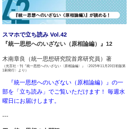
スマホで立ち読み
Vol.42
『統一思想へのいざない（原相論編）』12
木南章良（統一思想研究院首席研究員）著
（光言社・刊『統一思想へのいざない〈原相論編〉』〈
2025
年
11
月
20
日初版第
1
刷発行〉より）
『統一思想へのいざない（原相論編）』
の一
部を「立ち読み」でご覧いただけます！ 毎週水
曜日にお届けします。
---