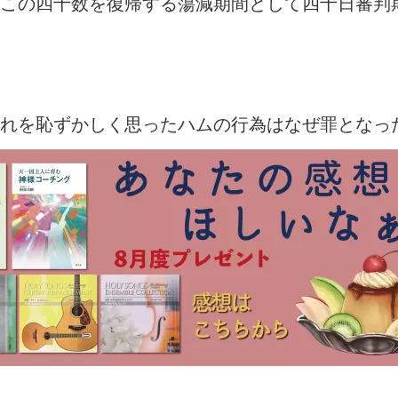
この四十数を復帰する蕩減期間として四十日審判
それを恥ずかしく思ったハムの行為はなぜ罪となっ