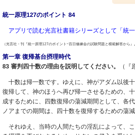
統一原理127のポイント 84
アプリで読む光言社書籍シリーズとして「
統一
（光言社・刊『統一原理127のポイント~百日修練会の試験問題と模範解答から』
第一章 復帰基台摂理時代
83 審判四十数の理由を説明してください。
（『
十数は帰一数です。ゆえに、神がアダム以後十
復帰して、神のほうへ再び帰一させるための、十
成するために、四数復帰の蕩減期間として、各代
ノアまでの期間は、四十数を復帰するための蕩減
それゆえ、当時の人間たちの淫乱によって、こ