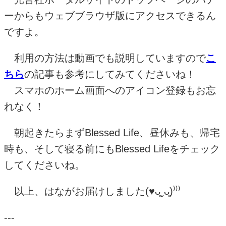
ーからもウェブブラウザ版にアクセスできるん
ですよ。
利用の方法は動画でも説明していますので
こ
ちら
の記事も参考にしてみてくださいね！
スマホのホーム画面へのアイコン登録もお忘
れなく！
朝起きたらまず
Blessed Life
、昼休みも、帰宅
時も、そして寝る前にも
Blessed Life
をチェック
してくださいね。
以上、はながお届けしました
(♥︎
ᴗ͈ˬᴗ͈)⁾⁾⁾
---