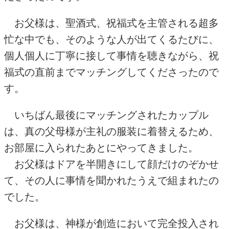
お父様は、聖酒式、祝福式を主管される超多
忙な中でも、そのような人が出てくるたびに、
個人個人に丁寧に接して事情を聴きながら、祝
福式の直前までマッチングしてくださったので
す。
いちばん最後にマッチングされたカップル
は、真の父母様が主礼の服装に着替えるため、
お部屋に入られたあとにやってきました。
お父様はドアを半開きにして顔だけのぞかせ
て、その人に事情を聞かれたうえで組まれたの
でした。
お父様は、神様が創造において完全投入され