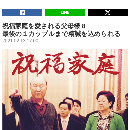
祝福家庭を愛される父母様 8
最後の１カップルまで精誠を込められる
2021.02.13 17:00