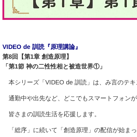
VIDEO de 訓読『原理講論』
第
8
回【第
1
章 創造原理】
「第
1
節 神の二性性相と被造世界
①
」
本シリーズ「
VIDEO de
訓読」は、み言のテキ
通勤中や出先など、どこでもスマートフォンが
皆さまの訓読生活を応援します。
「総序」に続いて「創造原理」の配信が始まっ