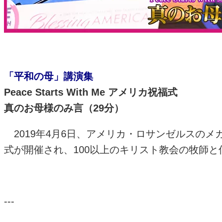
「平和の母」講演集
Peace Starts With Me アメリカ祝福式
真のお母様のみ言（
29
分）
2019年
4
月
6
日、アメリカ・ロサンゼルスのメ
式が開催され、
100
以上のキリスト教会の牧師と
---