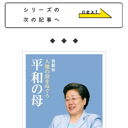
◆
◆
◆