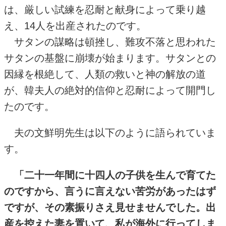
は、厳しい試練を忍耐と献身によって乗り越
え、
14
人を出産されたのです。
サタンの謀略は頓挫し、難攻不落と思われた
サタンの基盤に崩壊が始まります。サタンとの
因縁を根絶して、人類の救いと神の解放の道
が、韓夫人の絶対的信仰と忍耐によって開門し
たのです。
夫の文鮮明先生は以下のように語られていま
す。
「二十一年間に十四人の子供を生んで育てた
のですから、言うに言えない苦労があったはず
ですが、その素振りさえ見せませんでした。出
産を控えた妻を置いて、私が海外に行ってしま