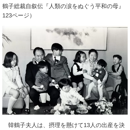
鶴子総裁自叙伝『人類の涙をぬぐう平和の母』
123
ページ）
韓鶴子夫人は、摂理を懸けて
13
人の出産を決