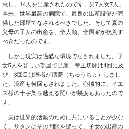
意し、
14
人を出産されたのです。男
7
人女
7
人。
本来、世界最高の病院で、最良の出産設備が完
備した部屋でなされるべきでした。そして真の
父母の子女の出産を、全人類、全国家が祝賀す
べきだったのです。
しかし現実は過酷な環境でなされました。子
女
5
人を貧しい部屋で出産、帝王切開は
4
回に及
び、
3
回目は医者が躊躇（ちゅうちょ）しまし
た。流産も何回もされました。心情的に、イエ
ス様の十字架を越える闘いが幾度もあったので
す。
夫は世界的活動のために共にいることが少な
く、サタンはその間隙を縫って、子女の出産の