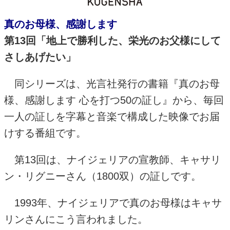
真のお母様、感謝します
第
13
回「地上で勝利した、栄光のお父様にして
さしあげたい」
同シリーズは、光言社発行の書籍『真のお母
様、感謝します 心を打つ
50
の証し』から、毎回
一人の証しを字幕と音楽で構成した映像でお届
けする番組です。
第
13
回は、ナイジェリアの宣教師、キャサリ
ン・リグニーさん（
1800
双）の証しです。
1993
年、ナイジェリアで真のお母様はキャサ
リンさんにこう言われました。