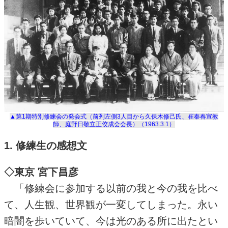
▲第1期特別修練会の発会式（前列左側3人目から久保木修己氏、崔奉春宣教
師、庭野日敬立正佼成会会長）（1963.3.1）
1. 修練生の感想文
◇東京 宮下昌彦
「修練会に参加する以前の我と今の我を比べ
て、人生観、世界観が一変してしまった。永い
暗闇を歩いていて、今は光のある所に出たとい