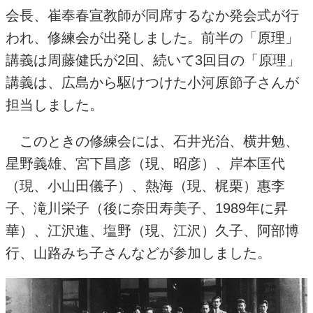
会長、崔奉春宣教師が同席するなか発会式が行
われ、修練会が出発しました。前半の「原理」
講義は周藤健氏が2回、続いて3回目の「原理」
講義は、広島から駆けつけた小河原節子さんが
担当しました。
このときの修練会には、石井光治、横井勉、
星野義雄、宮下昌彦（現、昭彦）、岸本匡代
（現、小山田儀子）、熱海（現、梶栗）惠李
子、滝川栄子（後に奈田寿美子、1989年に昇
華）、江沢進、塩野（現、江沢）久子、阿部博
行、山路みち子さんなどが参加しました。