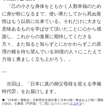
「己の小さな身体をともかく人類幸福のため
に身が粉になるまで、使い果たしてから死ぬ覚
悟はもう以前に出来ている。それだけに大きな
意味あるものを学ばせて頂いたことに心から感
謝し、これからの進展に期待してくださる
方々、また知ると知らずとにかかわらずこの原
理の糧を待ち望んでいる
30
億の人々にこたえて
力強く勇ましく立ち上がろう。」
---
次回は、「日本に真の御父母様を迎える準備
時代㊲」をお届けします。
◆『日本統一運動史～文鮮明先生御夫妻と日本の統一教会および統一運動
の歩み』を書籍（PDF版）でご覧になりたいかたは
コチラ
へ