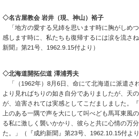
◇名古屋教会 岩井（現、神山）裕子
「地方の愛する兄姉を思います時に胸がしめつ
感します時に、私たちも復帰するには涙を流さね
新聞』第21号、1962.9.15付より）
◇北海道開拓伝道 澤浦秀夫
「（1962年）8月6日、命にて北海道に派遣
より見ればちりの如き自分でありましたが、天の
が、迫害されては実感としてこだましました。『
上のある一隅で声を大にして叫べども馬耳東風の
る私に激しく襲いかかり、彼らと共に心情の万分
た。」（『成約新聞』第23号、1962.10.15付よ