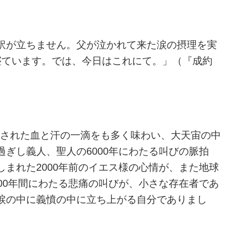
訳が立ちません。父が泣かれて来た涙の摂理を実
寝ています。では、今日はこれにて。」（『成約
流された血と汗の一滴をも多く味わい、大天宙の中
ぎし義人、聖人の6000年にわたる叫びの脈拍
まれた2000年前のイエス様の心情が、また地球
00年間にわたる悲痛の叫びが、小さな存在者であ
涙の中に義憤の中に立ち上がる自分でありまし