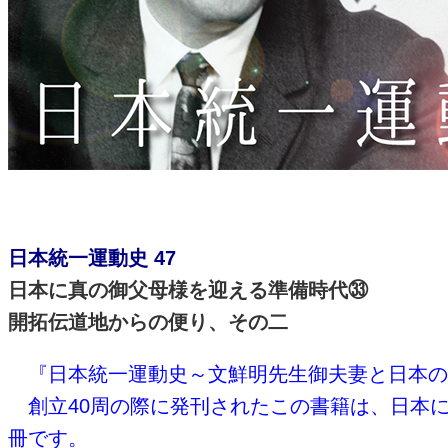
日本統一運動史 47
日本に真の御父母様を迎える準備時代㉝
開拓伝道地からの便り、その二
『日本統一運動史～文鮮明先生御夫妻と日本の
創立40周の際に発刊されたこの書籍は、日本
冊です。