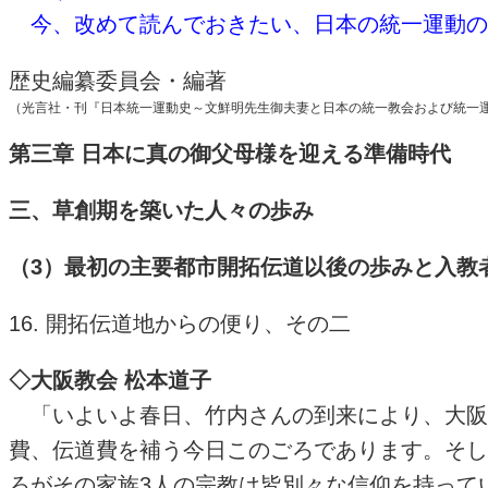
今、改めて読んでおきたい、日本の統一運動の
歴史編纂委員会・編著
（光言社・刊『日本統一運動史～文鮮明先生御夫妻と日本の統一教会および統一
第三章 日本に真の御父母様を迎える準備時代
三、草創期を築いた人々の歩み
（3）最初の主要都市開拓伝道以後の歩みと入教者の
16. 開拓伝道地からの便り、その二
◇大阪教会 松本道子
「いよいよ春日、竹内さんの到来により、大阪
費、伝道費を補う今日このごろであります。そし
ろがその家族3人の宗教は皆別々な信仰を持ってい